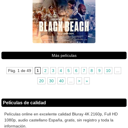
Más películas
Pág. 1 de 49
1
2
3
4
5
6
7
8
9
10
...
20
30
40
...
>
»
Películas de calidad
Películas online en excelente calidad Bluray 4K 2160p, Full HD
1080p, audio castellano España, gratis, sin registro y toda la
información.