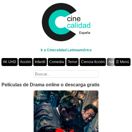
Ir a Cinecalidad Latinoamérica
4K UHD
Acción
Infantil
Comedia
Terror
Ciencia ficción
Aventura
☰ Menú
Suspenso
Romance
Fantasía
Drama
Animación
Crimen
Misterio
Películas por año
Películas de Drama online o descarga gratis