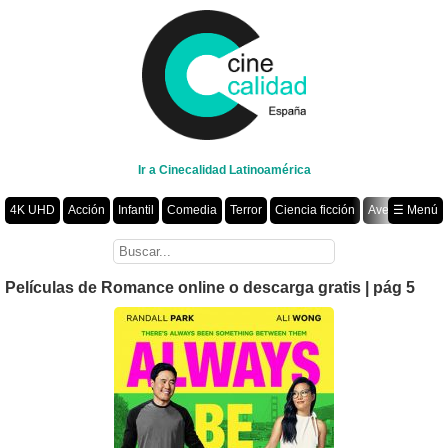
Ir a Cinecalidad Latinoamérica
4K UHD
Acción
Infantil
Comedia
Terror
Ciencia ficción
Aventura
☰ Menú
Suspenso
Romance
Fantasía
Drama
Animación
Crimen
Misterio
Películas por año
Películas de Romance online o descarga gratis | pág 5