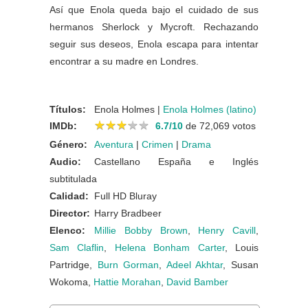
Así que Enola queda bajo el cuidado de sus
hermanos Sherlock y Mycroft. Rechazando
seguir sus deseos, Enola escapa para intentar
encontrar a su madre en Londres.
Títulos:
Enola Holmes |
Enola Holmes (latino)
★
★
★
★
★
★
★
★
★
★
IMDb:
6.7/10
de 72,069 votos
Género:
Aventura
|
Crimen
|
Drama
Audio:
Castellano España e Inglés
subtitulada
Calidad:
Full HD Bluray
Director:
Harry Bradbeer
Elenco:
Millie Bobby Brown
,
Henry Cavill
,
Sam Claflin
,
Helena Bonham Carter
, Louis
Partridge,
Burn Gorman
,
Adeel Akhtar
, Susan
Wokoma,
Hattie Morahan
,
David Bamber