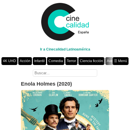
Ir a Cinecalidad Latinoamérica
4K UHD
Acción
Infantil
Comedia
Terror
Ciencia ficción
Aventura
☰ Menú
Suspenso
Romance
Fantasía
Drama
Animación
Crimen
Misterio
Películas por año
Enola Holmes (2020)