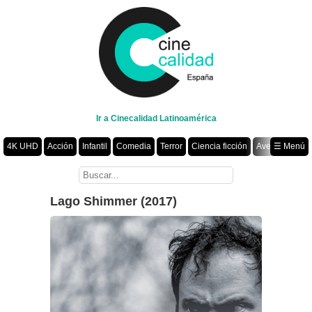
Ir a Cinecalidad Latinoamérica
4K UHD
Acción
Infantil
Comedia
Terror
Ciencia ficción
Aventura
☰ Menú
Suspenso
Romance
Fantasía
Drama
Animación
Crimen
Misterio
Películas por año
Lago Shimmer (2017)