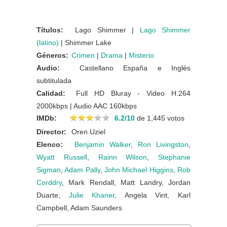
Títulos:
Lago Shimmer |
Lago Shimmer
(latino)
| Shimmer Lake
Géneros:
Crimen
|
Drama
|
Misterio
Audio:
Castellano España e Inglés
subtitulada
Calidad:
Full HD Bluray - Video H.264
2000kbps | Audio AAC 160kbps
★
★
★
★
★
★
★
★
★
★
IMDb:
6.2/10
de 1,445 votos
Director:
Oren Uziel
Elenco:
Benjamin Walker
,
Ron Livingston
,
Wyatt Russell
,
Rainn Wilson
,
Stephanie
Sigman
,
Adam Pally
,
John Michael Higgins
,
Rob
Corddry
, Mark Rendall, Matt Landry, Jordan
Duarte,
Julie Khaner
, Angela Vint, Karl
Campbell, Adam Saunders