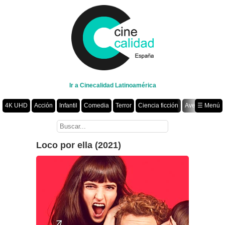
Ir a Cinecalidad Latinoamérica
4K UHD
Acción
Infantil
Comedia
Terror
Ciencia ficción
Aventura
☰ Menú
Suspenso
Romance
Fantasía
Drama
Animación
Crimen
Misterio
Películas por año
Loco por ella (2021)