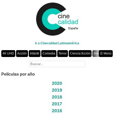
Ir a Cinecalidad Latinoamérica
4K UHD
Acción
Infantil
Comedia
Terror
Ciencia ficción
Aventura
☰ Menú
Suspenso
Romance
Fantasía
Drama
Animación
Crimen
Misterio
Películas por año
Películas por año
2020
2019
2018
2017
2016