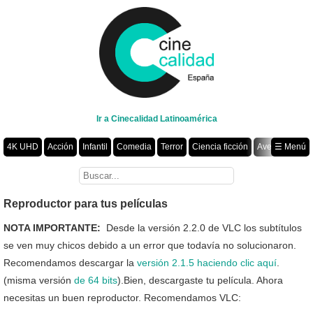
Ir a Cinecalidad Latinoamérica
4K UHD
Acción
Infantil
Comedia
Terror
Ciencia ficción
Aventura
☰ Menú
Suspenso
Romance
Fantasía
Drama
Animación
Crimen
Misterio
Películas por año
Reproductor para tus películas
NOTA IMPORTANTE:
Desde la versión 2.2.0 de VLC los subtítulos
se ven muy chicos debido a un error que todavía no solucionaron.
Recomendamos descargar la
versión 2.1.5 haciendo clic aquí
.
(misma versión
de 64 bits
).Bien, descargaste tu película. Ahora
necesitas un buen reproductor. Recomendamos VLC: