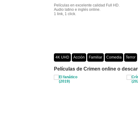
Películas en excelente calidad Full HD.
Audio latino e inglés online.
1 link, 1 click.
4K UHD
Acción
Familiar
Comedia
Terror
Crimen
Misterio
Películas por año
Películas de Crimen online o descarg