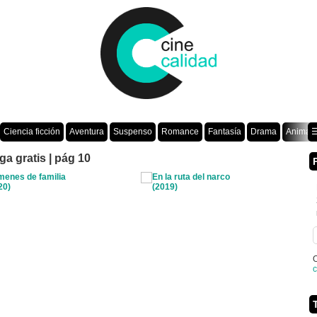
Ciencia ficción
Aventura
Suspenso
Romance
Fantasía
Drama
Animac
☰
a gratis | pág 10
O
c