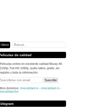
ión
 Menú
Películas de calidad
Películas online en excelente calidad Bluray 4K
2160p, Full HD 1080p, audio latino, gratis, sin
registro y toda la información.
tros dominios:
cinecalidad.re
-
cinecalidad.ro
-
inecalidad.fun
Telegram