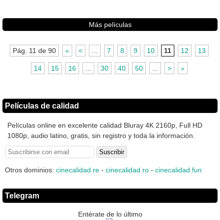
Más películas
Pág. 11 de 90
«
<
...
7
8
9
10
11
12
13
14
15
16
...
30
40
50
...
>
»
Películas de calidad
Películas online en excelente calidad Bluray 4K 2160p, Full HD
1080p, audio latino, gratis, sin registro y toda la información.
Otros dominios:
cinecalidad.re
-
cinecalidad.ro
-
cinecalidad.fun
Telegram
Entérate de lo último