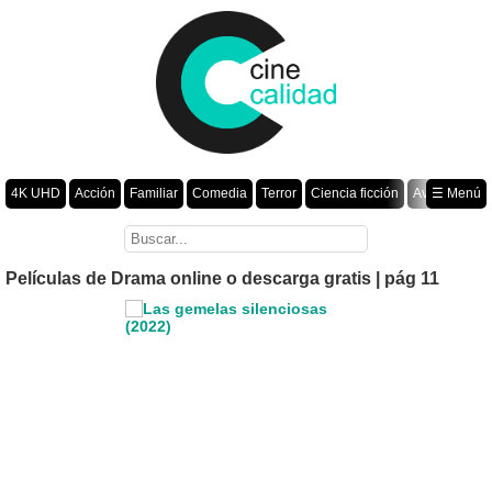
4K UHD
Acción
Familiar
Comedia
Terror
Ciencia ficción
Aventura
☰ Menú
Suspenso
Romance
Fantasía
Drama
Animación
Crimen
Misterio
Películas por año
Películas de Drama online o descarga gratis | pág 11