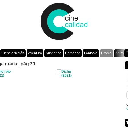
Ciencia ficción
Aventura
Suspenso
Romance
Fantasía
Drama
Animac
☰
a gratis | pág 20
O
c