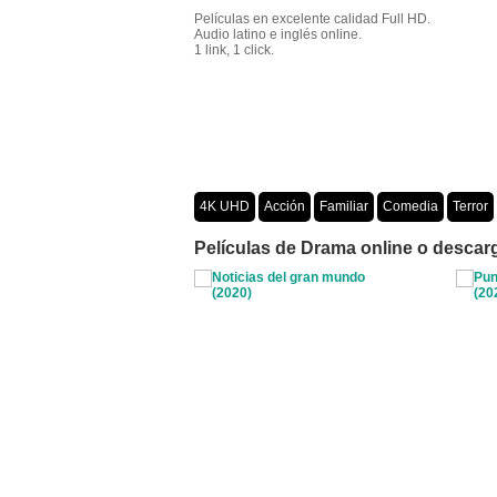
Películas en excelente calidad Full HD.
Audio latino e inglés online.
1 link, 1 click.
4K UHD
Acción
Familiar
Comedia
Terror
Crimen
Misterio
Películas por año
Películas de Drama online o descarg