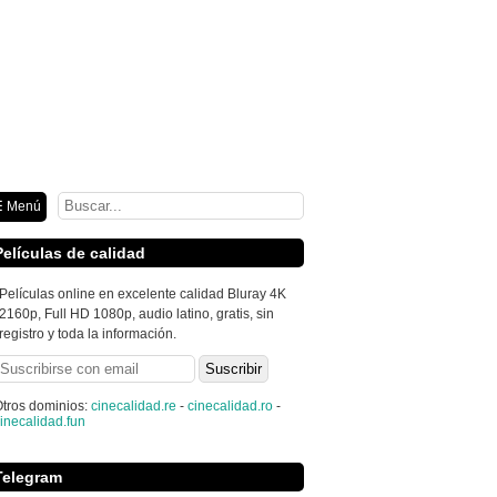
ión
 Menú
Películas de calidad
Películas online en excelente calidad Bluray 4K
2160p, Full HD 1080p, audio latino, gratis, sin
registro y toda la información.
tros dominios:
cinecalidad.re
-
cinecalidad.ro
-
inecalidad.fun
Telegram