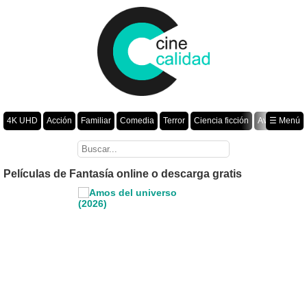
4K UHD
Acción
Familiar
Comedia
Terror
Ciencia ficción
Aventura
☰ Menú
Suspenso
Romance
Fantasía
Drama
Animación
Crimen
Misterio
Películas por año
Películas de Fantasía online o descarga gratis