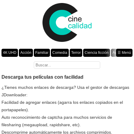
4K UHD
Acción
Familiar
Comedia
Terror
Ciencia ficción
Aventura
☰ Menú
Suspenso
Romance
Fantasía
Drama
Animación
Crimen
Misterio
Películas por año
Descarga tus películas con facilidad
¿Tienes muchos enlaces de descarga? Usa el gestor de descargas
JDownloader:
Facilidad de agregar enlaces (agarra los enlaces copiados en el
portapapeles).
Auto reconocimiento de captcha para muchos servicios de
filesharing (megaupload, rapidshare, etc).
Descomprime automáticamente los archivos comprimidos.