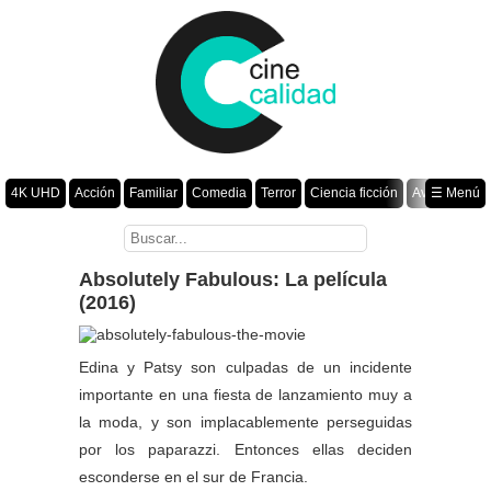
4K UHD
Acción
Familiar
Comedia
Terror
Ciencia ficción
Aventura
☰ Menú
Suspenso
Romance
Fantasía
Drama
Animación
Crimen
Misterio
Películas por año
Absolutely Fabulous: La película
(2016)
Edina y Patsy son culpadas de un incidente
importante en una fiesta de lanzamiento muy a
la moda, y son implacablemente perseguidas
por los paparazzi. Entonces ellas deciden
esconderse en el sur de Francia.