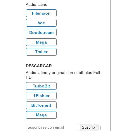
Audio latino
Filemoon
Voe
Doodstream
Mega
Trailer
DESCARGAR
Audio latino y original con subtítulos Full
HD
TurboBit
1Fichier
BitTorrent
Mega
|