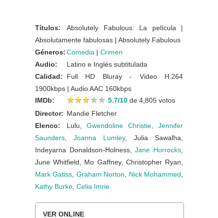
Títulos:
Absolutely Fabulous: La película |
Absolutamente fabulosas | Absolutely Fabulous
Géneros:
Comedia
|
Crimen
Audio:
Latino e Inglés subtitulada
Calidad:
Full HD Bluray - Video H.264
1900kbps | Audio AAC 160kbps
★
★
★
★
★
★
★
★
★
★
IMDb:
5.7/10
de 4,805 votos
Director:
Mandie Fletcher
Elenco:
Lulu,
Gwendoline Christie
,
Jennifer
Saunders
,
Joanna Lumley
, Julia Sawalha,
Indeyarna Donaldson-Holness,
Jane Horrocks
,
June Whitfield, Mo Gaffney, Christopher Ryan,
Mark Gatiss
,
Graham Norton
,
Nick Mohammed
,
Kathy Burke
,
Celia Imrie
VER ONLINE