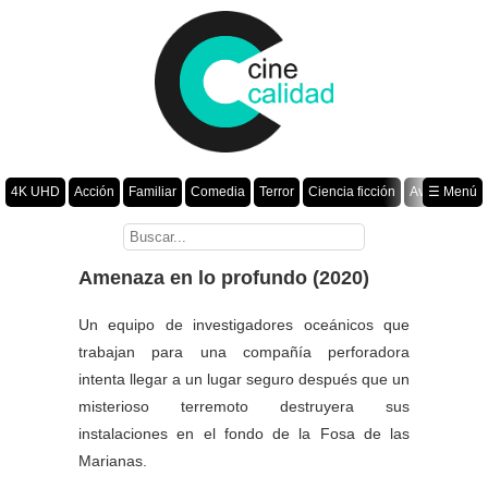
4K UHD
Acción
Familiar
Comedia
Terror
Ciencia ficción
Aventura
☰ Menú
Suspenso
Romance
Fantasía
Drama
Animación
Crimen
Misterio
Películas por año
Amenaza en lo profundo (2020)
Un equipo de investigadores oceánicos que
trabajan para una compañía perforadora
intenta llegar a un lugar seguro después que un
misterioso terremoto destruyera sus
instalaciones en el fondo de la Fosa de las
Marianas.