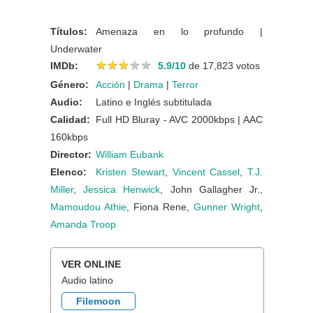
Títulos:
Amenaza en lo profundo |
Underwater
★
★
★
★
★
★
★
★
★
★
IMDb:
5.9/10
de 17,823 votos
Género:
Acción
|
Drama
|
Terror
Audio:
Latino e Inglés subtitulada
Calidad:
Full HD Bluray - AVC 2000kbps | AAC
160kbps
Director:
William Eubank
Elenco:
Kristen Stewart
,
Vincent Cassel
,
T.J.
Miller
,
Jessica Henwick
, John Gallagher Jr.,
Mamoudou Athie
, Fiona Rene,
Gunner Wright
,
Amanda Troop
VER ONLINE
Audio latino
Filemoon