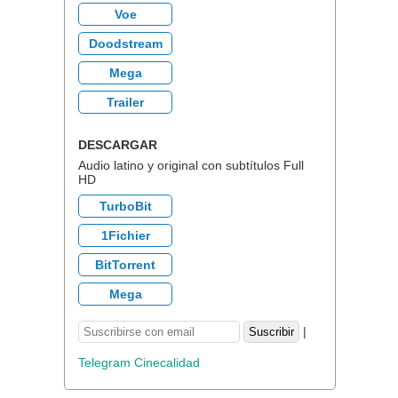
Voe
Doodstream
Mega
Trailer
DESCARGAR
Audio latino y original con subtítulos Full
HD
TurboBit
1Fichier
BitTorrent
Mega
|
Telegram Cinecalidad