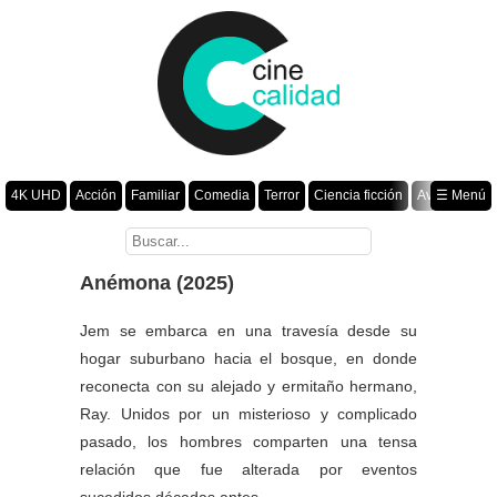
4K UHD
Acción
Familiar
Comedia
Terror
Ciencia ficción
Aventura
☰ Menú
Suspenso
Romance
Fantasía
Drama
Animación
Crimen
Misterio
Películas por año
Anémona (2025)
Jem se embarca en una travesía desde su
hogar suburbano hacia el bosque, en donde
reconecta con su alejado y ermitaño hermano,
Ray. Unidos por un misterioso y complicado
pasado, los hombres comparten una tensa
relación que fue alterada por eventos