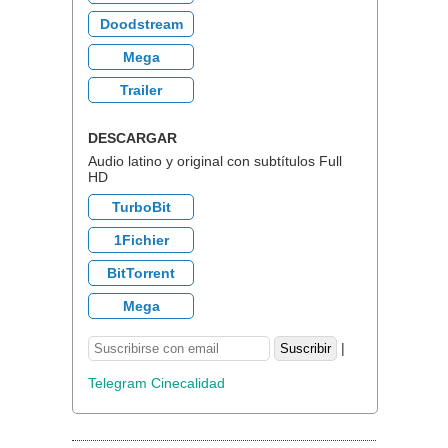
Doodstream
Mega
Trailer
DESCARGAR
Audio latino y original con subtítulos Full
HD
TurboBit
1Fichier
BitTorrent
Mega
|
Telegram Cinecalidad