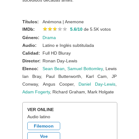
sucedidos décadas antes.
Títulos:
Anémona | Anemone
★
★
★
★
★
★
★
★
★
★
IMDb:
5.6/10
de 5.5K votos
Género:
Drama
Audio:
Latino e Inglés subtitulada
Calidad:
Full HD Bluray
Director:
Ronan Day-Lewis
Elenco:
Sean Bean
,
Samuel Bottomley
, Lewis
Ian Bray, Paul Butterworth, Karl Cam, JP
Conway, Angus Cooper,
Daniel Day-Lewis
,
Adam Fogerty
, Richard Graham, Mark Holgate
VER ONLINE
Audio latino
Filemoon
Voe