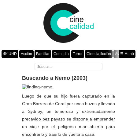
4K UHD
Acción
Familiar
Comedia
Terror
Ciencia ficción
Aventura
☰ Menú
Suspenso
Romance
Fantasía
Drama
Animación
Crimen
Misterio
Películas por año
Buscando a Nemo (2003)
Luego de que su hijo fuera capturado en la
Gran Barrera de Coral por unos buzos y llevado
a Sydney, un temeroso y extremadamente
precavido pez payaso se dispone a emprender
un viaje por el peligroso mar abierto para
encontrarlo y traerlo de vuelta a casa.