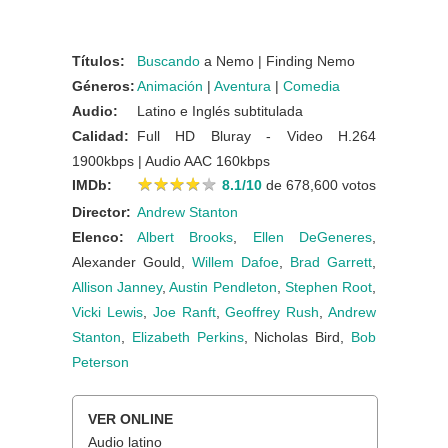
Títulos:
Buscando
a Nemo | Finding Nemo
Géneros:
Animación
|
Aventura
|
Comedia
Audio:
Latino e Inglés subtitulada
Calidad:
Full HD Bluray - Video H.264
1900kbps | Audio AAC 160kbps
★
★
★
★
★
★
★
★
★
★
IMDb:
8.1/10
de 678,600 votos
Director:
Andrew Stanton
Elenco:
Albert Brooks
,
Ellen DeGeneres
,
Alexander Gould,
Willem Dafoe
,
Brad Garrett
,
Allison Janney
,
Austin Pendleton
,
Stephen Root
,
Vicki Lewis
,
Joe Ranft
,
Geoffrey Rush
,
Andrew
Stanton
,
Elizabeth Perkins
, Nicholas Bird,
Bob
Peterson
VER ONLINE
Audio latino