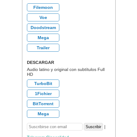
Filemoon
Voe
Doodstream
Mega
Trailer
DESCARGAR
Audio latino y original con subtítulos Full
HD
TurboBit
1Fichier
BitTorrent
Mega
|