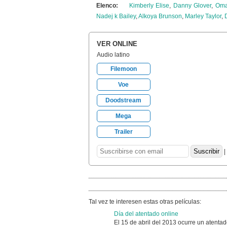
Elenco:
Kimberly Elise
,
Danny Glover
,
Oma
Nadej k Bailey
,
Alkoya Brunson
,
Marley Taylor
,
VER ONLINE
Audio latino
Filemoon
Voe
Doodstream
Mega
Trailer
|
Tal vez te interesen estas otras películas:
Día del atentado online
El 15 de abril del 2013 ocurre un atenta