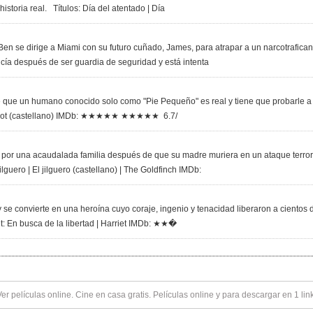
istoria real. Títulos: Día del atentado | Día
Ben se dirige a Miami con su futuro cuñado, James, para atrapar a un narcotrafica
icía después de ser guardia de seguridad y está intenta
 que un humano conocido solo como "Pie Pequeño" es real y tiene que probarle a s
lfoot (castellano) IMDb: ★★★★★ ★★★★★ 6.7/
or una acaudalada familia después de que su madre muriera en un ataque terrori
lguero | El jilguero (castellano) | The Goldfinch IMDb:
se convierte en una heroína cuyo coraje, ingenio y tenacidad liberaron a cientos d
t: En busca de la libertad | Harriet IMDb: ★★�
Ver
películas online
. Cine en casa gratis. Películas online y para descargar en 1 lin