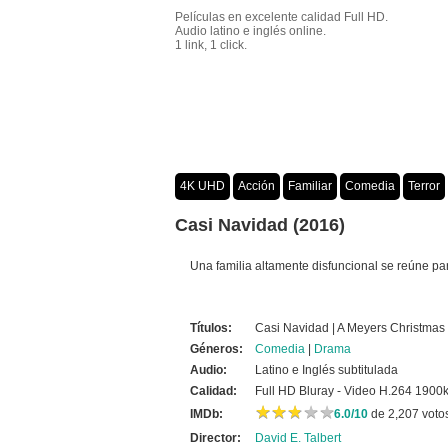
Películas en excelente calidad Full HD.
Audio latino e inglés online.
1 link, 1 click.
4K UHD
Acción
Familiar
Comedia
Terror
Crimen
Misterio
Películas por año
Casi Navidad (2016)
Una familia altamente disfuncional se reúne pa
Títulos:
Casi Navidad | A Meyers Christmas 
Géneros:
Comedia
|
Drama
Audio:
Latino e Inglés subtitulada
Calidad:
Full HD Bluray - Video H.264 1900
★
★
★
★
★
★
★
★
★
★
IMDb:
6.0/10
de 2,207 voto
Director:
David E. Talbert