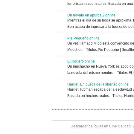
terroristas responsables. Basada en una h
Un novato en apuros 2 online
Mientras el día de su boda se aproxima, 
Ben acaba de ingresar a la fuerza de pol
Pie Pequeño online
Un yeti llamado Migo está convencido de
Meechee. Títulos:Pie Pequeño | Smal
El jilguero online
Un muchacho en Nueva York es acogido p
la novela del mismo nombre. Títulos:El ji
Harriet: En busca de la libertad online
Harriet Tubman escapa de la esclavitud y 
Basada en hechos reales. Títulos:Harrie
Descargar películas en Cine Calidad. 