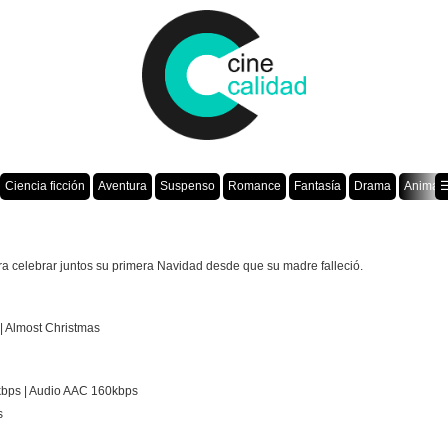
Ciencia ficción
Aventura
Suspenso
Romance
Fantasía
Drama
Animac
☰
ra celebrar juntos su primera Navidad desde que su madre falleció.
| Almost Christmas
kbps | Audio AAC 160kbps
s