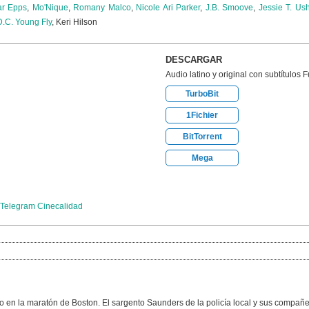
r Epps
,
Mo'Nique
,
Romany Malco
,
Nicole Ari Parker
,
J.B. Smoove
,
Jessie T. Us
D.C. Young Fly
, Keri Hilson
DESCARGAR
Audio latino y original con subtítulos 
TurboBit
1Fichier
BitTorrent
Mega
Telegram Cinecalidad
do en la maratón de Boston. El sargento Saunders de la policía local y sus compañe