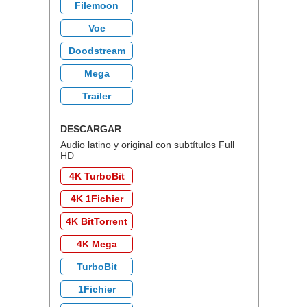
Filemoon
Voe
Doodstream
Mega
Trailer
DESCARGAR
Audio latino y original con subtítulos Full
HD
4K TurboBit
4K 1Fichier
4K BitTorrent
4K Mega
TurboBit
1Fichier