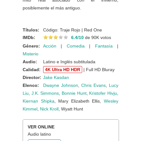
mito real asociado con el invierno,
posiblemente el más antiguo.
Títulos:
Código: Traje Rojo | Red One
★
★
★
★
★
★
★
★
★
★
IMDb:
6.4/10
de 90K votos
Género:
Acción
|
Comedia
|
Fantasía
|
Misterio
Audio:
Latino e Inglés subtitulada
Calidad:
4K Ultra HD HDR
| Full HD Bluray
Director:
Jake Kasdan
Elenco:
Dwayne Johnson
,
Chris Evans
,
Lucy
Liu
,
J.K. Simmons
,
Bonnie Hunt
,
Kristofer Hivju
,
Kiernan Shipka
, Mary Elizabeth Ellis,
Wesley
Kimmel
,
Nick Kroll
, Wyatt Hunt
VER ONLINE
Audio latino