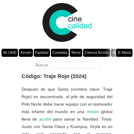
4K UHD
Acción
Familiar
Comedia
Terror
Ciencia ficción
Aventura
☰ Menú
Suspenso
Romance
Fantasía
Drama
Animación
Crimen
Misterio
Películas por año
Código: Traje Rojo (2024)
Después de que Santa (nombre clave: Traje
Rojo) es secuestrado, el jefe de seguridad del
Polo Norte debe hacer equipo con el rastreador
más infame del mundo en una
misión
global
llena de
acción
para salvar la Navidad. Trivia:
Junto con Santa Claus y Krampus, Gryla es un