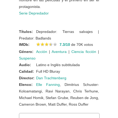
nombre en las películas y el primero en ser el
protagonista.
Serie Depredador
Títulos:
Depredador: Tierras salvajes |
Predator: Badlands
★
★
★
★
★
★
★
★
★
★
IMDb:
7.3/10
de 70K votos
Género:
Acción
|
Aventura
|
Ciencia ficción
|
Suspenso
Audio:
Latino e Inglés subtitulada
Calidad:
Full HD Bluray
Director:
Dan Trachtenberg
Elenco:
Elle Fanning
, Dimitrius Schuster-
Koloamatangi, Ravi Narayan, Chris Terhune,
Michael Homik, Stefan Grube, Reuben de Jong,
Cameron Brown, Matt Duffer, Ross Duffer