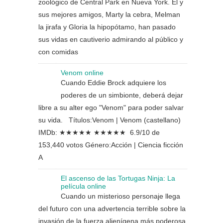
zoológico de Central Park en Nueva York. Él y
sus mejores amigos, Marty la cebra, Melman
la jirafa y Gloria la hipopótamo, han pasado
sus vidas en cautiverio admirando al público y
con comidas
Venom online
Cuando Eddie Brock adquiere los
poderes de un simbionte, deberá dejar
libre a su alter ego "Venom" para poder salvar
su vida. Títulos:Venom | Venom (castellano)
IMDb: ★★★★★ ★★★★★ 6.9/10 de
153,440 votos Género:Acción | Ciencia ficción
A
El ascenso de las Tortugas Ninja: La
película online
Cuando un misterioso personaje llega
del futuro con una advertencia terrible sobre la
invasión de la fuerza alienígena más poderosa