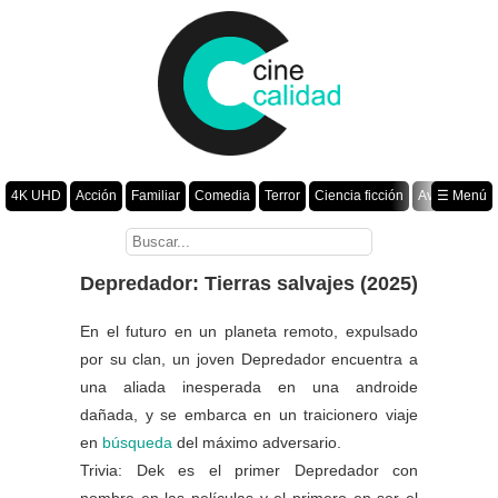
4K UHD
Acción
Familiar
Comedia
Terror
Ciencia ficción
Aventura
☰ Menú
Suspenso
Romance
Fantasía
Drama
Animación
Crimen
Misterio
Películas por año
Depredador: Tierras salvajes (2025)
En el futuro en un planeta remoto, expulsado
por su clan, un joven Depredador encuentra a
una aliada inesperada en una androide
dañada, y se embarca en un traicionero viaje
en
búsqueda
del máximo adversario.
Trivia: Dek es el primer Depredador con