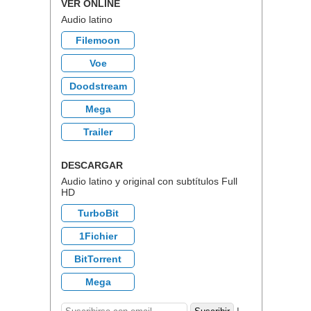
VER ONLINE
Audio latino
Filemoon
Voe
Doodstream
Mega
Trailer
DESCARGAR
Audio latino y original con subtítulos Full
HD
TurboBit
1Fichier
BitTorrent
Mega