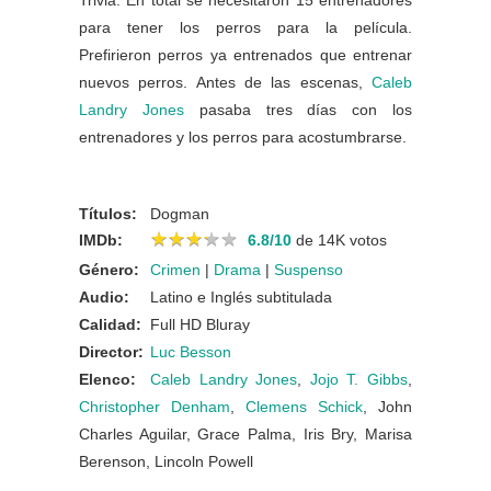
Trivia: En total se necesitaron 15 entrenadores
para tener los perros para la película.
Prefirieron perros ya entrenados que entrenar
nuevos perros. Antes de las escenas,
Caleb
Landry Jones
pasaba tres días con los
entrenadores y los perros para acostumbrarse.
Títulos:
Dogman
★
★
★
★
★
★
★
★
★
★
IMDb:
6.8/10
de 14K votos
Género:
Crimen
|
Drama
|
Suspenso
Audio:
Latino e Inglés subtitulada
Calidad:
Full HD Bluray
Director:
Luc Besson
Elenco:
Caleb Landry Jones
,
Jojo T. Gibbs
,
Christopher Denham
,
Clemens Schick
, John
Charles Aguilar, Grace Palma, Iris Bry, Marisa
Berenson, Lincoln Powell