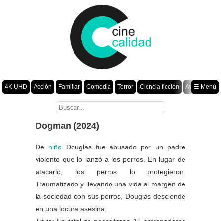
4K UHD
Acción
Familiar
Comedia
Terror
Ciencia ficción
Aventura
☰ Menú
Suspenso
Romance
Fantasía
Drama
Animación
Crimen
Misterio
Películas por año
Dogman (2024)
De
niño
Douglas fue abusado por un padre
violento que lo lanzó a los perros. En lugar de
atacarlo, los perros lo protegieron.
Traumatizado y llevando una vida al margen de
la sociedad con sus perros, Douglas desciende
en una locura asesina.