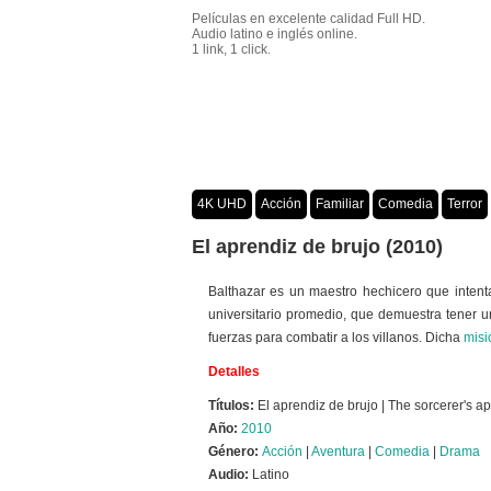
Películas en excelente calidad Full HD.
Audio latino e inglés online.
1 link, 1 click.
4K UHD
Acción
Familiar
Comedia
Terror
Crimen
Misterio
Películas por año
El aprendiz de brujo (2010)
Balthazar es un maestro hechicero que inten
universitario promedio, que demuestra tener u
fuerzas para combatir a los villanos. Dicha
misi
Detalles
Títulos:
El aprendiz de brujo | The sorcerer's a
Año:
2010
Género:
Acción
|
Aventura
|
Comedia
|
Drama
Audio:
Latino