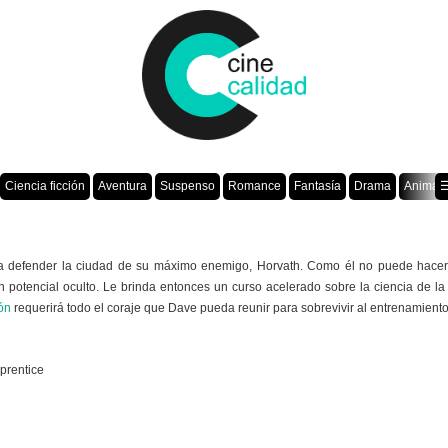
Ciencia ficción
Aventura
Suspenso
Romance
Fantasía
Drama
Animac
☰
ta defender la ciudad de su máximo enemigo, Horvath. Como él no puede hacerl
n potencial oculto. Le brinda entonces un curso acelerado sobre la ciencia de la
ón
requerirá todo el coraje que Dave pueda reunir para sobrevivir al entrenamiento,
pprentice