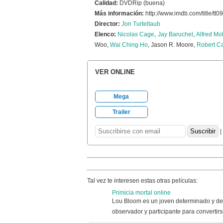
Calidad:
DVDRip (buena)
Más información:
http://www.imdb.com/title/tt0
Director:
Jon Turteltaub
Elenco:
Nicolas Cage
,
Jay Baruchel
,
Alfred Mo
Woo,
Wai Ching Ho
, Jason R. Moore,
Robert C
VER ONLINE
Mega
Trailer
|
Tal vez te interesen estas otras películas:
Primicia mortal online
Lou Bloom es un joven determinado y dese
observador y participante para convertirs