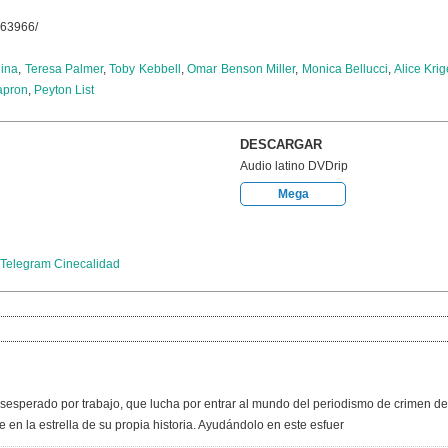
963966/
lina
,
Teresa Palmer
,
Toby Kebbell
,
Omar Benson Miller
,
Monica Bellucci
,
Alice Krig
apron
,
Peyton List
DESCARGAR
Audio latino DVDrip
Mega
Telegram Cinecalidad
sperado por trabajo, que lucha por entrar al mundo del periodismo de crimen de L
e en la estrella de su propia historia. Ayudándolo en este esfuer