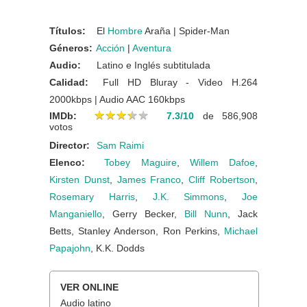
Títulos:
El
Hombre
Araña | Spider-Man
Géneros:
Acción
|
Aventura
Audio:
Latino e Inglés subtitulada
Calidad:
Full HD Bluray - Video H.264
2000kbps | Audio AAC 160kbps
★
★
★
★
★
★
★
★
★
★
IMDb:
7.3/10
de 586,908
votos
Director:
Sam Raimi
Elenco:
Tobey Maguire
,
Willem Dafoe
,
Kirsten Dunst
,
James Franco
,
Cliff Robertson
,
Rosemary Harris
,
J.K. Simmons
,
Joe
Manganiello
, Gerry Becker,
Bill Nunn
, Jack
Betts, Stanley Anderson, Ron Perkins,
Michael
Papajohn
, K.K. Dodds
VER ONLINE
Audio latino