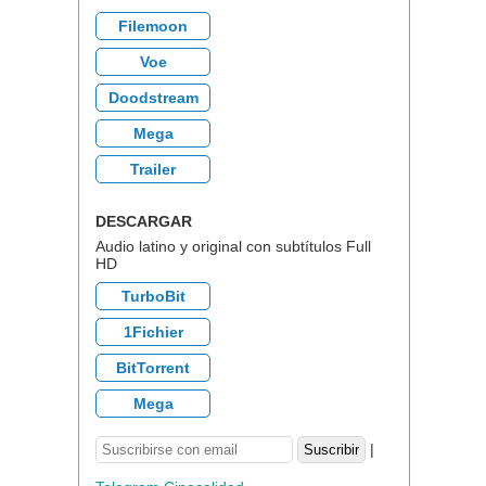
Filemoon
Voe
Doodstream
Mega
Trailer
DESCARGAR
Audio latino y original con subtítulos Full
HD
TurboBit
1Fichier
BitTorrent
Mega
|