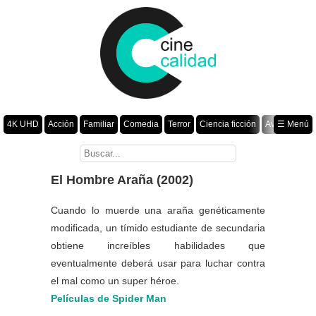
4K UHD
Acción
Familiar
Comedia
Terror
Ciencia ficción
Aventura
☰ Menú
Suspenso
Romance
Fantasía
Drama
Animación
Crimen
Misterio
Películas por año
El Hombre Araña (2002)
Cuando lo muerde una araña genéticamente
modificada, un tímido estudiante de secundaria
obtiene increíbles habilidades que
eventualmente deberá usar para luchar contra
el mal como un super héroe.
Películas de Spider Man