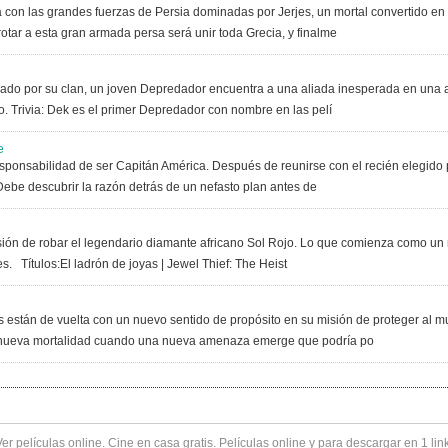
a con las grandes fuerzas de Persia dominadas por Jerjes, un mortal convertido en 
tar a esta gran armada persa será unir toda Grecia, y finalme
lsado por su clan, un joven Depredador encuentra a una aliada inesperada en una 
. Trivia: Dek es el primer Depredador con nombre en las pelí
e
sponsabilidad de ser Capitán América. Después de reunirse con el recién elegido
Debe descubrir la razón detrás de un nefasto plan antes de
ón de robar el legendario diamante africano Sol Rojo. Lo que comienza como un m
s. Títulos:El ladrón de joyas | Jewel Thief: The Heist
 están de vuelta con un nuevo sentido de propósito en su misión de proteger al m
nueva mortalidad cuando una nueva amenaza emerge que podría po
Ver
películas online
. Cine en casa gratis. Películas online y para descargar en 1 lin