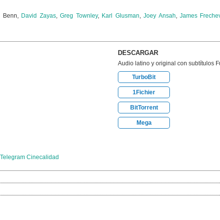
a Benn,
David Zayas
,
Greg Townley
,
Karl Glusman
,
Joey Ansah
,
James Frechev
DESCARGAR
Audio latino y original con subtítulos 
TurboBit
1Fichier
BitTorrent
Mega
Telegram Cinecalidad