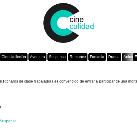
Ciencia ficción
Aventura
Suspenso
Romance
Fantasía
Drama
Animac
☰
 Richards de clase trabajadora es convencido de entrar a participar de una morta
n
Suspenso