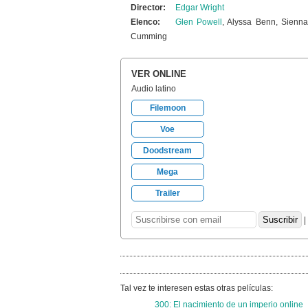
Director:
Edgar Wright
Elenco:
Glen Powell
, Alyssa Benn, Sienn
Cumming
VER ONLINE
Audio latino
Filemoon
Voe
Doodstream
Mega
Trailer
|
Tal vez te interesen estas otras películas:
300: El nacimiento de un imperio online