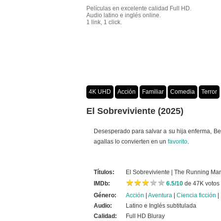
Películas en excelente calidad Full HD.
Audio latino e inglés online.
1 link, 1 click.
4K UHD
Acción
Familiar
Comedia
Terror
Crimen
Misterio
Películas por año
El Sobreviviente (2025)
Desesperado para salvar a su hija enferma, Ben
agallas lo convierten en un
favorito
.
Títulos:
El Sobreviviente | The Running Ma
★
★
★
★
★
★
★
★
★
★
IMDb:
6.5/10
de 47K votos
Género:
Acción
|
Aventura
|
Ciencia ficción
|
Audio:
Latino e Inglés subtitulada
Calidad:
Full HD Bluray