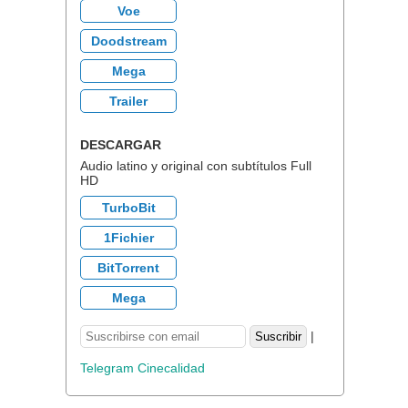
Voe
Doodstream
Mega
Trailer
DESCARGAR
Audio latino y original con subtítulos Full
HD
TurboBit
1Fichier
BitTorrent
Mega
|
Telegram Cinecalidad