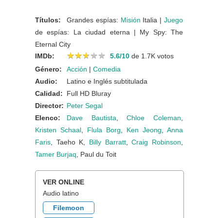
Títulos:
Grandes espías:
Misión
Italia |
Juego
de espías: La ciudad eterna | My Spy: The
Eternal City
★
★
★
★
★
★
★
★
★
★
IMDb:
5.6/10
de 1.7K votos
Género:
Acción
|
Comedia
Audio:
Latino e Inglés subtitulada
Calidad:
Full HD Bluray
Director:
Peter Segal
Elenco:
Dave Bautista
,
Chloe Coleman
,
Kristen Schaal
,
Flula Borg
,
Ken Jeong
,
Anna
Faris
, Taeho K,
Billy Barratt
,
Craig Robinson
,
Tamer Burjaq
, Paul du Toit
VER ONLINE
Audio latino
Filemoon