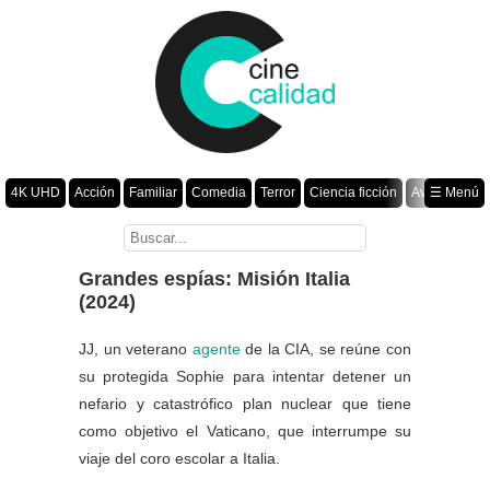
4K UHD
Acción
Familiar
Comedia
Terror
Ciencia ficción
Aventura
☰ Menú
Suspenso
Romance
Fantasía
Drama
Animación
Crimen
Misterio
Películas por año
Grandes espías: Misión Italia
(2024)
JJ, un veterano
agente
de la CIA, se reúne con
su protegida Sophie para intentar detener un
nefario y catastrófico plan nuclear que tiene
como objetivo el Vaticano, que interrumpe su
viaje del coro escolar a Italia.