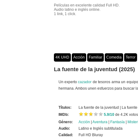
Películas en excelente calidad Full HD.
Audio latino e inglés online.
1 link, 1 click.
4K UHD
Acción
Familiar
Comedia
Terror
Crimen
Misterio
Películas por año
La fuente de la juventud (2025)
Un experto
cazador
de tesoros arma un equip
hermana. Ambos unen esfuerzos para buscar la l
Títulos:
La fuente de la juventud | La fuente
★
★
★
★
★
★
★
★
★
★
IMDb:
5.9/10
de 4.2K votos
Género:
Acción
|
Aventura
|
Fantasía
|
Mister
Audio:
Latino e Inglés subtitulada
Calidad:
Full HD Bluray