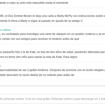
vando a cabo su acto más imposible hasta el momento
885, el Doc Emmet Brown le deja una carta a Marty McFly con instrucciones sobre 
ento lo lleva a Marty a viajar al pasado en ayuda de su amigo.V
s online
, es contratado para investigar una serie de ataques en un pueblo costeroy y se enc
 contar con sus amigos para resolver el misterio antes de que
e su pequeño hijo y la de Kate, su hija de dos años de edad, quedarán alteradas pa
es es tener otro niño para salvar la vida de Kate. Para algun
e
sponsabilidad de ser Capitán América. Después de reunirse con el recién elegido
Debe descubrir la razón detrás de un nefasto plan antes de
Ver
películas online
. Cine en casa gratis. Películas online y para descargar en 1 lin