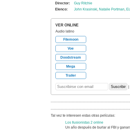
Director:
Guy Ritchie
Elenco:
John Krasinski
,
Natalie Portman
,
Ei
VER ONLINE
Audio latino
Filemoon
Voe
Doodstream
Mega
Trailer
|
Tal vez te interesen estas otras películas:
Los Ilusionistas 2 online
Un año después de burlar al FBI y ganars