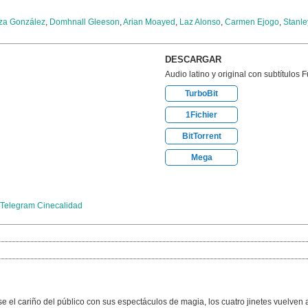
za González
,
Domhnall Gleeson
,
Arian Moayed
,
Laz Alonso
,
Carmen Ejogo
,
Stanle
DESCARGAR
Audio latino y original con subtítulos 
TurboBit
1Fichier
BitTorrent
Mega
Telegram Cinecalidad
e el cariño del público con sus espectáculos de magia, los cuatro jinetes vuelven 