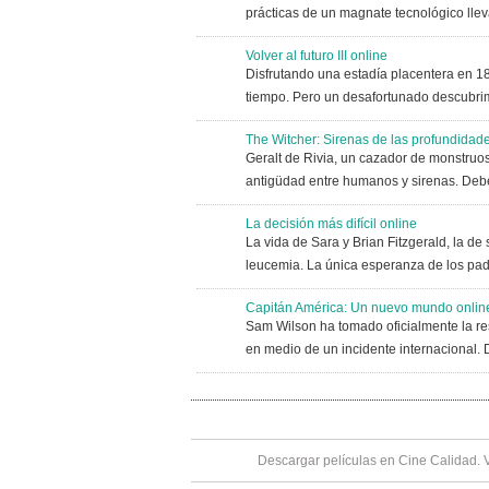
prácticas de un magnate tecnológico lle
Volver al futuro III online
Disfrutando una estadía placentera en 1
tiempo. Pero un desafortunado descubrimi
The Witcher: Sirenas de las profundidade
Geralt de Rivia, un cazador de monstruos
antigüdad entre humanos y sirenas. Debe
La decisión más difícil online
La vida de Sara y Brian Fitzgerald, la d
leucemia. La única esperanza de los padr
Capitán América: Un nuevo mundo onlin
Sam Wilson ha tomado oficialmente la re
en medio de un incidente internacional. 
Descargar películas en Cine Calidad. 