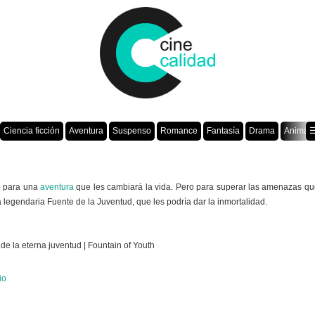
Ciencia ficción
Aventura
Suspenso
Romance
Fantasía
Drama
Animac
☰
o para una
aventura
que les cambiará la vida. Pero para superar las amenazas que
egendaria Fuente de la Juventud, que les podría dar la inmortalidad.
 de la eterna juventud | Fountain of Youth
io