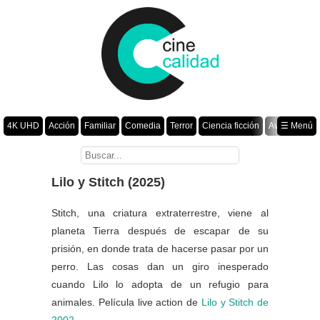
4K UHD
Acción
Familiar
Comedia
Terror
Ciencia ficción
Aventura
☰ Menú
Suspenso
Romance
Fantasía
Drama
Animación
Crimen
Misterio
Películas por año
Lilo y Stitch (2025)
Stitch, una criatura extraterrestre, viene al
planeta Tierra después de escapar de su
prisión, en donde trata de hacerse pasar por un
perro. Las cosas dan un giro inesperado
cuando Lilo lo adopta de un refugio para
animales. Película live action de
Lilo y Stitch de