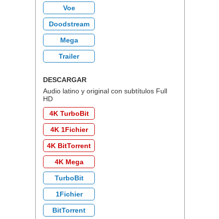
Voe
Doodstream
Mega
Trailer
DESCARGAR
Audio latino y original con subtítulos Full
HD
4K TurboBit
4K 1Fichier
4K BitTorrent
4K Mega
TurboBit
1Fichier
BitTorrent