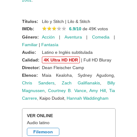
2002
.
Títulos:
Lilo y Stitch | Lilo & Stitch
★
★
★
★
★
★
★
★
★
★
IMDb:
6.9/10
de 49K votos
Género:
Acción
|
Aventura
|
Comedia
|
Familiar
|
Fantasía
Audio:
Latino e Inglés subtitulada
Calidad:
4K Ultra HD HDR
| Full HD Bluray
Director:
Dean Fleischer Camp
Elenco:
Maia Kealoha, Sydney Agudong,
Chris Sanders
,
Zach Galifianakis
,
Billy
Magnussen
,
Courtney B. Vance
,
Amy Hill
,
Tia
Carrere
, Kaipo Dudoit,
Hannah Waddingham
VER ONLINE
Audio latino
Filemoon