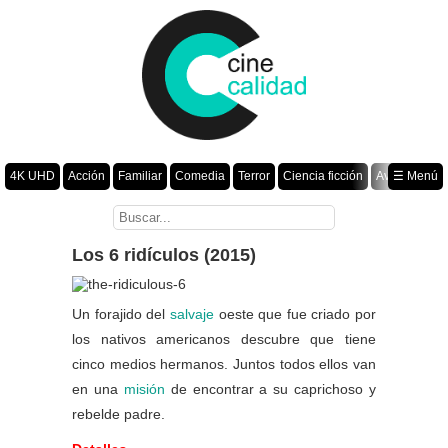
4K UHD
Acción
Familiar
Comedia
Terror
Ciencia ficción
Aventura
☰ Menú
Suspenso
Romance
Fantasía
Drama
Animación
Crimen
Misterio
Películas por año
Los 6 ridículos (2015)
Un forajido del
salvaje
oeste que fue criado por
los nativos americanos descubre que tiene
cinco medios hermanos. Juntos todos ellos van
en una
misión
de encontrar a su caprichoso y
rebelde padre.