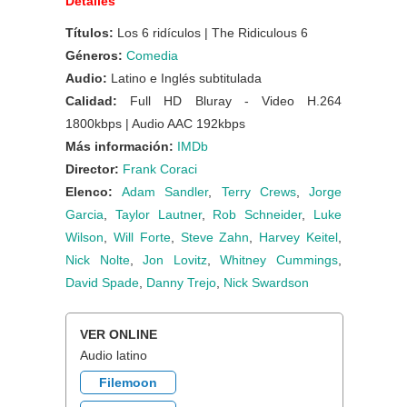
Detalles
Títulos:
Los 6 ridículos | The Ridiculous 6
Géneros:
Comedia
Audio:
Latino e Inglés subtitulada
Calidad:
Full HD Bluray - Video H.264
1800kbps | Audio AAC 192kbps
Más información:
IMDb
Director:
Frank Coraci
Elenco:
Adam Sandler
,
Terry Crews
,
Jorge
Garcia
,
Taylor Lautner
,
Rob Schneider
,
Luke
Wilson
,
Will Forte
,
Steve Zahn
,
Harvey Keitel
,
Nick Nolte
,
Jon Lovitz
,
Whitney Cummings
,
David Spade
,
Danny Trejo
,
Nick Swardson
VER ONLINE
Audio latino
Filemoon