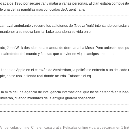
écada de 1980 por secuestrar y matar a varias personas. El clan estaba compuesto 
 de una de las pandillas más conocidas de Argentina. &
l carnaval ambulante y recorre los callejones de (Nueva York) intentando contact
do mantener a su nueva familia, Luke abandona su vida en el
do, John Wick descubre una manera de derrotar a La Mesa. Pero antes de que pue
s alrededor del mundo y fuerzas que convierten viejos amigos en enem
enda de Apple en el corazón de Amsterdam, la policía se enfrenta a un delicado r
pple, no se usó la tienda real donde ocurrió. Entonces el eq
a mira de una agencia de inteligencia internacional que no se detendrá ante nada 
e invierno, cuando miembros de la antigua guardia sospechan
Ver
películas online
. Cine en casa gratis. Películas online y para descargar en 1 lin