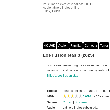
Películas en excelente calidad Full HD.
Audio latino e inglés online.
1 link, 1 click.
4K UHD
Acción
Familiar
Comedia
Terror
Crimen
Misterio
Películas por año
Los ilusionistas 3 (2025)
Los cuatro Jinetes originales se reúnen con 
imperio criminal de lavado de dinero y tráfico.
Trilogía Los Ilusionistas
Títulos:
Los ilusionistas 3 | Nada es lo qu
★
★
★
★
★
★
★
★
★
★
IMDb:
6.0/10
de 35K votos
Género:
Crimen
|
Suspenso
Audio:
Latino e Inglés subtitulada