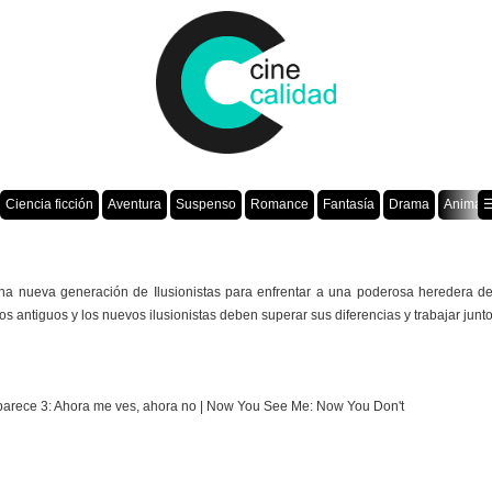
Ciencia ficción
Aventura
Suspenso
Romance
Fantasía
Drama
Animac
☰
una nueva generación de Ilusionistas para enfrentar a una poderosa heredera d
 Los antiguos y los nuevos ilusionistas deben superar sus diferencias y trabajar jun
e parece 3: Ahora me ves, ahora no | Now You See Me: Now You Don't