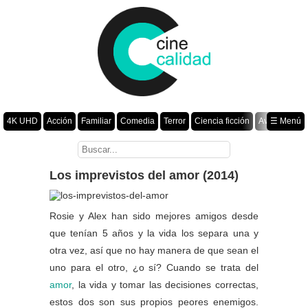
4K UHD
Acción
Familiar
Comedia
Terror
Ciencia ficción
Aventura
☰ Menú
Suspenso
Romance
Fantasía
Drama
Animación
Crimen
Misterio
Películas por año
Los imprevistos del amor (2014)
Rosie y Alex han sido mejores amigos desde
que tenían 5 años y la vida los separa una y
otra vez, así que no hay manera de que sean el
uno para el otro, ¿o sí? Cuando se trata del
amor
, la vida y tomar las decisiones correctas,
estos dos son sus propios peores enemigos.