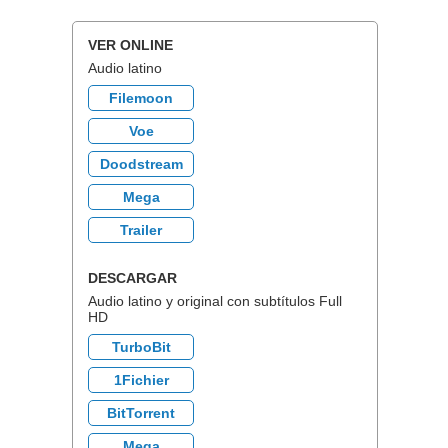
VER ONLINE
Audio latino
Filemoon
Voe
Doodstream
Mega
Trailer
DESCARGAR
Audio latino y original con subtítulos Full
HD
TurboBit
1Fichier
BitTorrent
Mega