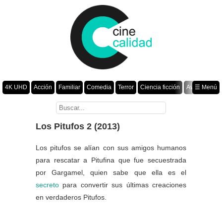
4K UHD
Acción
Familiar
Comedia
Terror
Ciencia ficción
Aventura
☰ Menú
Suspenso
Romance
Fantasía
Drama
Animación
Crimen
Misterio
Películas por año
Los Pitufos 2 (2013)
Los pitufos se alían con sus amigos humanos
para rescatar a Pitufina que fue secuestrada
por Gargamel, quien sabe que ella es el
secreto
para convertir sus últimas creaciones
en verdaderos Pitufos.