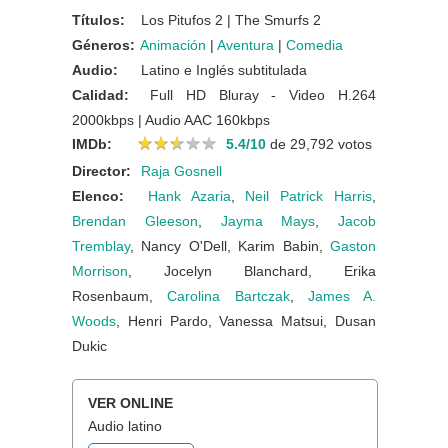
Títulos:
Los Pitufos 2 | The Smurfs 2
Géneros:
Animación
|
Aventura
|
Comedia
Audio:
Latino e Inglés subtitulada
Calidad:
Full HD Bluray - Video H.264
2000kbps | Audio AAC 160kbps
★
★
★
★
★
★
★
★
★
★
IMDb:
5.4/10
de 29,792 votos
Director:
Raja Gosnell
Elenco:
Hank Azaria
,
Neil Patrick Harris
,
Brendan Gleeson
,
Jayma Mays
,
Jacob
Tremblay
, Nancy O'Dell, Karim Babin,
Gaston
Morrison
, Jocelyn Blanchard, Erika
Rosenbaum,
Carolina Bartczak
,
James A.
Woods
, Henri Pardo, Vanessa Matsui, Dusan
Dukic
VER ONLINE
Audio latino