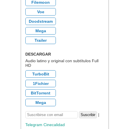
Filemoon
Voe
Doodstream
Mega
Trailer
DESCARGAR
Audio latino y original con subtítulos Full
HD
TurboBit
1Fichier
BitTorrent
Mega
|
Telegram Cinecalidad