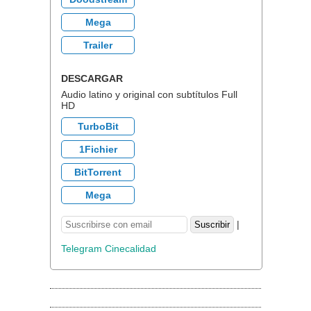
Mega
Trailer
DESCARGAR
Audio latino y original con subtítulos Full
HD
TurboBit
1Fichier
BitTorrent
Mega
|
Telegram Cinecalidad