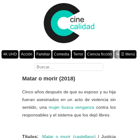
4K UHD
Acción
Familiar
Comedia
Terror
Ciencia ficción
Aventura
☰ Menú
Suspenso
Romance
Fantasía
Drama
Animación
Crimen
Misterio
Películas por año
Matar o morir (2018)
Cinco años después de que su esposo y su hija
fueran asesinados en un acto de violencia sin
sentido, una
mujer
busca
venganza
contra los
responsables y el sistema que los dejó libres.
Títulos:
Matar o morir (castellano)
| Justicia