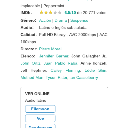
implacable | Peppermint
★
★
★
★
★
★
★
★
★
★
IMDb:
6.5/10
de 20,771 votos
Género:
Acción
|
Drama
|
Suspenso
Audio:
Latino e Inglés subtitulada
Calidad:
Full HD Bluray - AVC 2000kbps | AAC
160kbps
Director:
Pierre Morel
Elenco:
Jennifer Garner
, John Gallagher Jr.,
John Ortiz
,
Juan Pablo Raba
, Annie Ilonzeh,
Jeff Hephner,
Cailey Fleming
,
Eddie Shin
,
Method Man
,
Tyson Ritter
,
Ian Casselberry
VER ONLINE
Audio latino
Filemoon
Voe
Doodstream