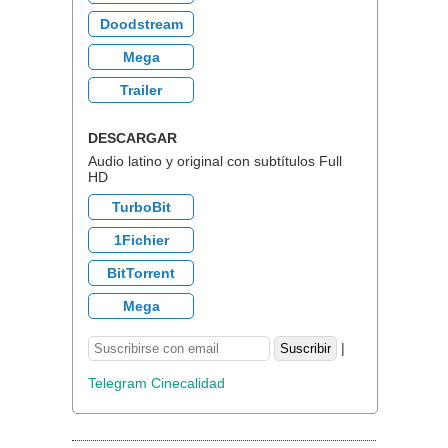
Doodstream
Mega
Trailer
DESCARGAR
Audio latino y original con subtítulos Full
HD
TurboBit
1Fichier
BitTorrent
Mega
|
Telegram Cinecalidad