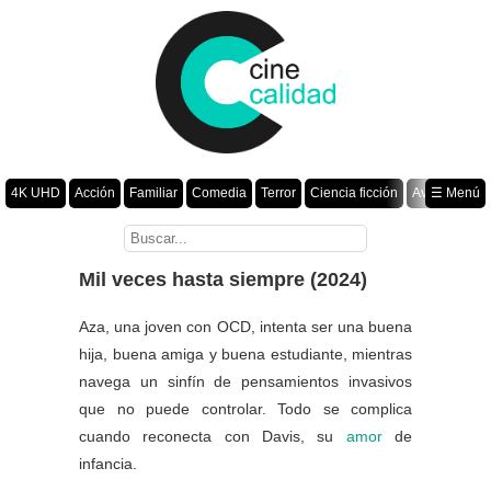
4K UHD
Acción
Familiar
Comedia
Terror
Ciencia ficción
Aventura
☰ Menú
Suspenso
Romance
Fantasía
Drama
Animación
Crimen
Misterio
Películas por año
Mil veces hasta siempre (2024)
Aza, una joven con OCD, intenta ser una buena
hija, buena amiga y buena estudiante, mientras
navega un sinfín de pensamientos invasivos
que no puede controlar. Todo se complica
cuando reconecta con Davis, su
amor
de
infancia.