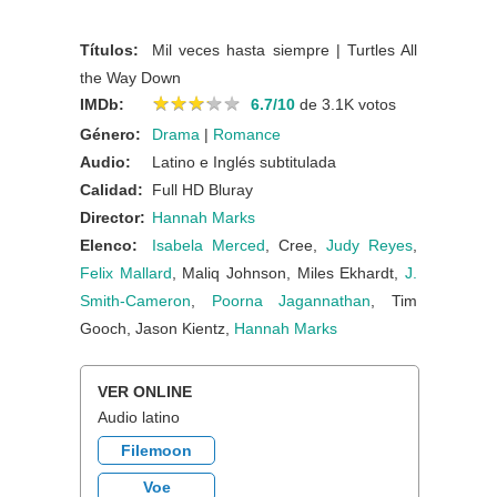
Títulos:
Mil veces hasta siempre | Turtles All
the Way Down
★
★
★
★
★
★
★
★
★
★
IMDb:
6.7/10
de 3.1K votos
Género:
Drama
|
Romance
Audio:
Latino e Inglés subtitulada
Calidad:
Full HD Bluray
Director:
Hannah Marks
Elenco:
Isabela Merced
, Cree,
Judy Reyes
,
Felix Mallard
, Maliq Johnson, Miles Ekhardt,
J.
Smith-Cameron
,
Poorna Jagannathan
, Tim
Gooch, Jason Kientz,
Hannah Marks
VER ONLINE
Audio latino
Filemoon
Voe