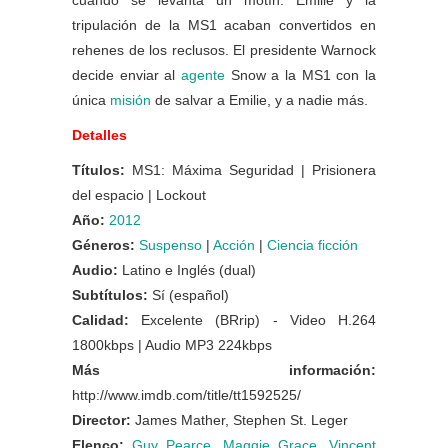
cuando se levanta un motín. Emilie y la
tripulación de la MS1 acaban convertidos en
rehenes de los reclusos. El presidente Warnock
decide enviar al
agente
Snow a la MS1 con la
única
misión
de salvar a Emilie, y a nadie más.
Detalles
Títulos:
MS1: Máxima Seguridad | Prisionera
del espacio | Lockout
Año:
2012
Géneros:
Suspenso
|
Acción
|
Ciencia ficción
Audio:
Latino e Inglés (dual)
Subtítulos:
Sí (español)
Calidad:
Excelente (BRrip) - Video H.264
1800kbps | Audio MP3 224kbps
Más información:
http://www.imdb.com/title/tt1592525/
Director:
James Mather, Stephen St. Leger
Elenco:
Guy Pearce
,
Maggie Grace
,
Vincent