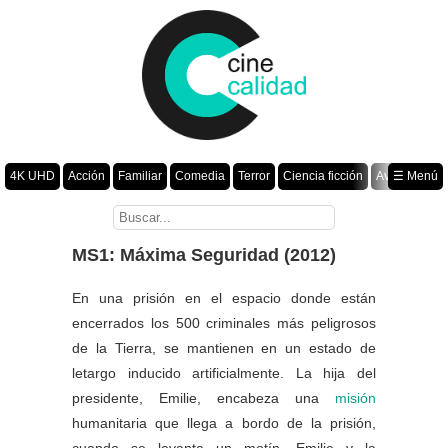
4K UHD
Acción
Familiar
Comedia
Terror
Ciencia ficción
Aventura
☰ Menú
Suspenso
Romance
Fantasía
Drama
Animación
Crimen
Misterio
Películas por año
MS1: Máxima Seguridad (2012)
En una prisión en el espacio donde están
encerrados los 500 criminales más peligrosos
de la Tierra, se mantienen en un estado de
letargo inducido artificialmente. La hija del
presidente, Emilie, encabeza una
misión
humanitaria que llega a bordo de la prisión,