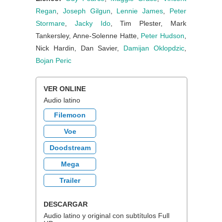
Regan
,
Joseph Gilgun
,
Lennie James
,
Peter
Stormare
,
Jacky Ido
, Tim Plester, Mark
Tankersley, Anne-Solenne Hatte,
Peter Hudson
,
Nick Hardin, Dan Savier,
Damijan Oklopdzic
,
Bojan Peric
VER ONLINE
Audio latino
Filemoon
Voe
Doodstream
Mega
Trailer
DESCARGAR
Audio latino y original con subtítulos Full