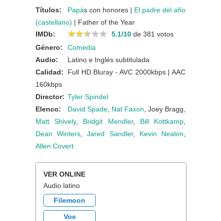
Títulos:
Papá
s con honores |
El padre del año
(castellano)
| Father of the Year
★
★
★
★
★
★
★
★
★
★
IMDb:
5.1/10
de 381 votos
Género:
Comedia
Audio:
Latino e Inglés subtitulada
Calidad:
Full HD Bluray - AVC 2000kbps | AAC
160kbps
Director:
Tyler Spindel
Elenco:
David Spade
,
Nat Faxon
, Joey Bragg,
Matt Shively
,
Bridgit Mendler
,
Bill Kottkamp
,
Dean Winters
,
Jared Sandler
,
Kevin Nealon
,
Allen Covert
VER ONLINE
Audio latino
Filemoon
Voe