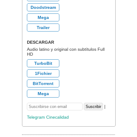
Doodstream
Mega
Trailer
DESCARGAR
Audio latino y original con subtítulos Full
HD
TurboBit
1Fichier
BitTorrent
Mega
|
Telegram Cinecalidad