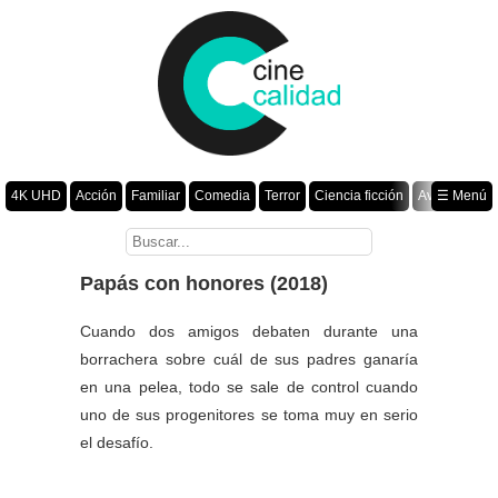
4K UHD
Acción
Familiar
Comedia
Terror
Ciencia ficción
Aventura
☰ Menú
Suspenso
Romance
Fantasía
Drama
Animación
Crimen
Misterio
Películas por año
Papás con honores (2018)
Cuando dos amigos debaten durante una
borrachera sobre cuál de sus padres ganaría
en una pelea, todo se sale de control cuando
uno de sus progenitores se toma muy en serio
el desafío.