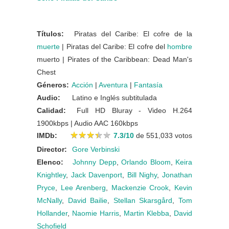
Títulos:
Piratas del Caribe: El cofre de la
muerte
| Piratas del Caribe: El cofre del
hombre
muerto | Pirates of the Caribbean: Dead Man's
Chest
Géneros:
Acción
|
Aventura
|
Fantasía
Audio:
Latino e Inglés subtitulada
Calidad:
Full HD Bluray - Video H.264
1900kbps | Audio AAC 160kbps
★
★
★
★
★
★
★
★
★
★
IMDb:
7.3/10
de 551,033 votos
Director:
Gore Verbinski
Elenco:
Johnny Depp
,
Orlando Bloom
,
Keira
Knightley
,
Jack Davenport
,
Bill Nighy
,
Jonathan
Pryce
,
Lee Arenberg
,
Mackenzie Crook
,
Kevin
McNally
,
David Bailie
,
Stellan Skarsgård
,
Tom
Hollander
,
Naomie Harris
,
Martin Klebba
,
David
Schofield