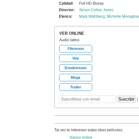
Calidad:
Full HD Bluray
Director:
Simon Cellan Jones
Elenco:
Mark Wahlberg
,
Michelle Monagha
VER ONLINE
Audio latino
Filemoon
Voe
Doodstream
Mega
Trailer
|
Tal vez te interesen estas otras películas:
Nanny online