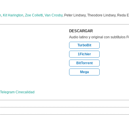
n
,
Kit Harington
,
Zoe Colletti
,
Van Crosby
, Peter Lindsey, Theodore Lindsey, Reda 
DESCARGAR
Audio latino y original con subtítulos 
TurboBit
1Fichier
BitTorrent
Mega
Telegram Cinecalidad