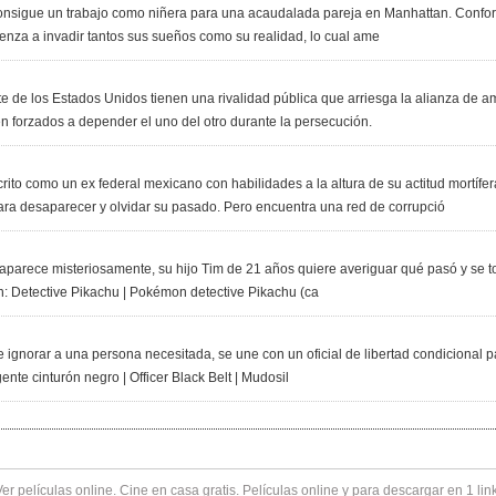
nsigue un trabajo como niñera para una acaudalada pareja en Manhattan. Conform
enza a invadir tantos sus sueños como su realidad, lo cual ame
ente de los Estados Unidos tienen una rivalidad pública que arriesga la alianza de
n forzados a depender el uno del otro durante la persecución.
crito como un ex federal mexicano con habilidades a la altura de su actitud mortíf
ra desaparecer y olvidar su pasado. Pero encuentra una red de corrupció
arece misteriosamente, su hijo Tim de 21 años quiere averiguar qué pasó y se to
: Detective Pikachu | Pokémon detective Pikachu (ca
 ignorar a una persona necesitada, se une con un oficial de libertad condicional pa
nte cinturón negro | Officer Black Belt | Mudosil
Ver
películas online
. Cine en casa gratis. Películas online y para descargar en 1 lin