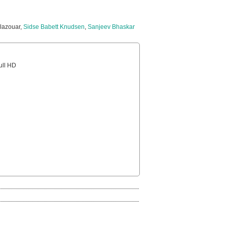
Elazouar,
Sidse Babett Knudsen
,
Sanjeev Bhaskar
Full HD