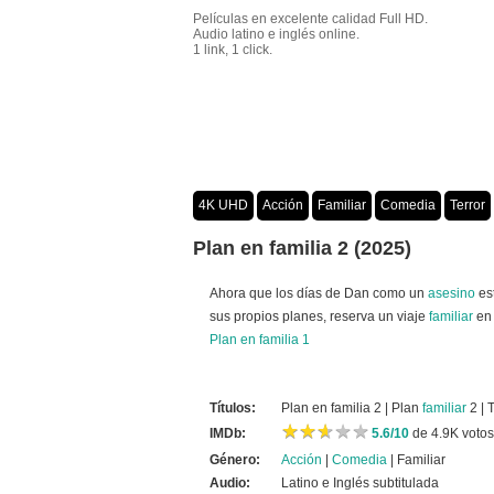
Películas en excelente calidad Full HD.
Audio latino e inglés online.
1 link, 1 click.
4K UHD
Acción
Familiar
Comedia
Terror
Crimen
Misterio
Películas por año
Plan en familia 2 (2025)
Ahora que los días de Dan como un
asesino
es
sus propios planes, reserva un viaje
familiar
en 
Plan en familia 1
Títulos:
Plan en familia 2 | Plan
familiar
2 | 
★
★
★
★
★
★
★
★
★
★
IMDb:
5.6/10
de 4.9K votos
Género:
Acción
|
Comedia
| Familiar
Audio:
Latino e Inglés subtitulada