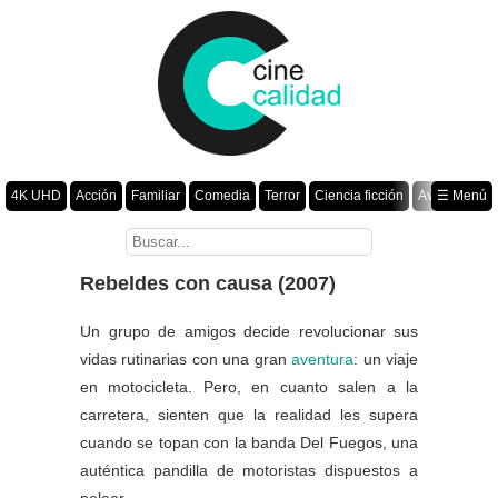
4K UHD
Acción
Familiar
Comedia
Terror
Ciencia ficción
Aventura
☰ Menú
Suspenso
Romance
Fantasía
Drama
Animación
Crimen
Misterio
Películas por año
Rebeldes con causa (2007)
Un grupo de amigos decide revolucionar sus
vidas rutinarias con una gran
aventura
: un viaje
en motocicleta. Pero, en cuanto salen a la
carretera, sienten que la realidad les supera
cuando se topan con la banda Del Fuegos, una
auténtica pandilla de motoristas dispuestos a