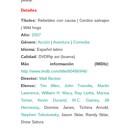
pelear.
Detalles
Títulos:
Rebeldes con causa | Cerdos salvajes
| Wild hogs
Año:
2007
Género:
Acción
|
Aventura
|
Comedia
Idioma:
Español latino
Calidad:
DVDRip avi (buena)
Más información (IMDb):
http://www.imdb.com/title/tt0486946/
Director:
Walt Becker
Elenco:
Tim Allen
,
John Travolta
,
Martin
Lawrence
,
William H. Macy
,
Ray Liotta
,
Marisa
Tomei
,
Kevin Durand
,
M.C. Gainey
,
Jill
Hennessy
, Dominic Janes, Tichina Arnold,
Stephen Tobolowsky
, Jason Sklar, Randy Sklar,
Drew Sidora