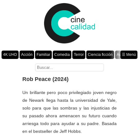
4K UHD
Acción
Familiar
Comedia
Terror
Ciencia ficción
Aventura
☰ Menú
Suspenso
Romance
Fantasía
Drama
Animación
Crimen
Misterio
Películas por año
Rob Peace (2024)
Un brillante pero poco privilegiado joven negro
de Newark llega hasta la universidad de Yale,
solo para que las sombras y las injusticias de
su pasado ahora amenacen su futuro cuando
arriesga todo para ayudar a su padre. Basada
en el bestseller de Jeff Hobbs.