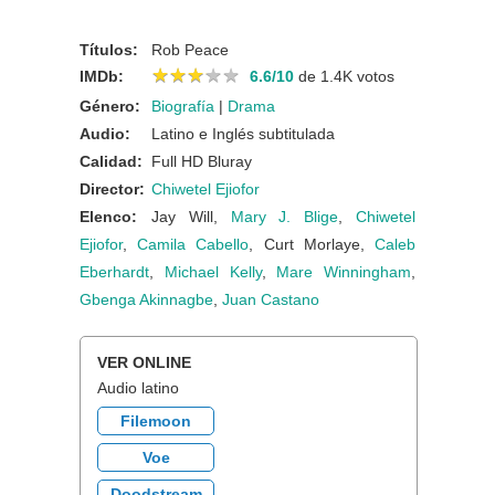
Títulos:
Rob Peace
★
★
★
★
★
★
★
★
★
★
IMDb:
6.6/10
de 1.4K votos
Género:
Biografía
|
Drama
Audio:
Latino e Inglés subtitulada
Calidad:
Full HD Bluray
Director:
Chiwetel Ejiofor
Elenco:
Jay Will,
Mary J. Blige
,
Chiwetel
Ejiofor
,
Camila Cabello
, Curt Morlaye,
Caleb
Eberhardt
,
Michael Kelly
,
Mare Winningham
,
Gbenga Akinnagbe
,
Juan Castano
VER ONLINE
Audio latino
Filemoon
Voe
Doodstream