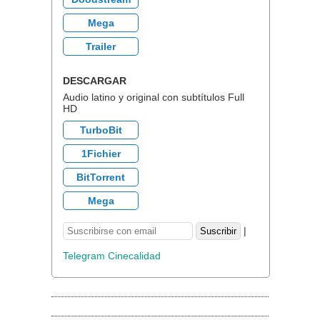
Mega
Trailer
DESCARGAR
Audio latino y original con subtítulos Full
HD
TurboBit
1Fichier
BitTorrent
Mega
|
Telegram Cinecalidad