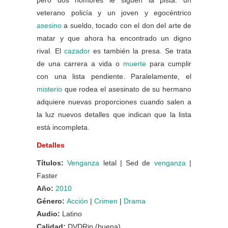
pero dos hombres le siguen la pista: un
veterano policía y un joven y egocéntrico
asesino
a sueldo, tocado con el don del arte de
matar y que ahora ha encontrado un digno
rival. El
cazador
es también la presa. Se trata
de una carrera a vida o
muerte
para cumplir
con una lista pendiente. Paralelamente, el
misterio
que rodea el asesinato de su hermano
adquiere nuevas proporciones cuando salen a
la luz nuevos detalles que indican que la lista
está incompleta.
Detalles
Títulos:
Venganza
letal | Sed de
venganza
|
Faster
Año:
2010
Género:
Acción
|
Crimen
|
Drama
Audio:
Latino
Calidad:
DVDRip (buena)