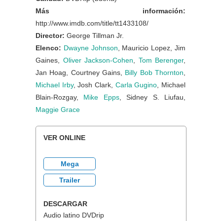
Más información:
http://www.imdb.com/title/tt1433108/
Director:
George Tillman Jr.
Elenco:
Dwayne Johnson
, Mauricio Lopez, Jim
Gaines,
Oliver Jackson-Cohen
,
Tom Berenger
,
Jan Hoag, Courtney Gains,
Billy Bob Thornton
,
Michael Irby
, Josh Clark,
Carla Gugino
, Michael
Blain-Rozgay,
Mike Epps
, Sidney S. Liufau,
Maggie Grace
VER ONLINE
Mega
Trailer
DESCARGAR
Audio latino DVDrip