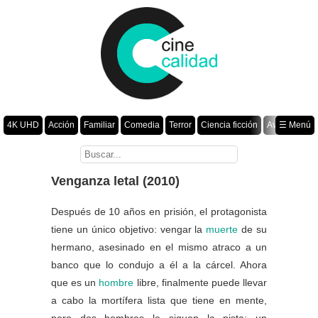
4K UHD
Acción
Familiar
Comedia
Terror
Ciencia ficción
Aventura
☰ Menú
Suspenso
Romance
Fantasía
Drama
Animación
Crimen
Misterio
Películas por año
Venganza letal (2010)
Después de 10 años en prisión, el protagonista
tiene un único objetivo: vengar la
muerte
de su
hermano, asesinado en el mismo atraco a un
banco que lo condujo a él a la cárcel. Ahora
que es un
hombre
libre, finalmente puede llevar
a cabo la mortífera lista que tiene en mente,