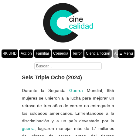
4K UHD
Acción
Familiar
Comedia
Terror
Ciencia ficción
Aventura
☰ Menú
Suspenso
Romance
Fantasía
Drama
Animación
Crimen
Misterio
Películas por año
Seis Triple Ocho (2024)
Durante la Segunda
Guerra
Mundial, 855
mujeres se unieron a la lucha para mejorar un
retraso de tres años de correo no entregado a
los soldados americanos. Enfrentándose a la
discriminación y a un país devastado por la
guerra
, lograron manejar más de 17 millones