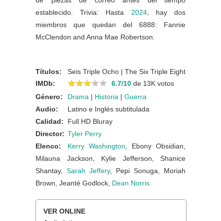
de piezas de correo antes del tiempo
establecido. Trivia: Hasta
2024
, hay dos
miembros que quedan del 6888: Fannie
McClendon and Anna Mae Robertson.
Títulos:
Seis Triple Ocho | The Six Triple Eight
★
★
★
★
★
★
★
★
★
★
IMDb:
6.7/10
de 13K votos
Género:
Drama
|
Historia
|
Guerra
Audio:
Latino e Inglés subtitulada
Calidad:
Full HD Bluray
Director:
Tyler Perry
Elenco:
Kerry Washington
, Ebony Obsidian,
Milauna Jackson, Kylie Jefferson, Shanice
Shantay,
Sarah Jeffery
, Pepi Sonuga, Moriah
Brown, Jeanté Godlock,
Dean Norris
VER ONLINE