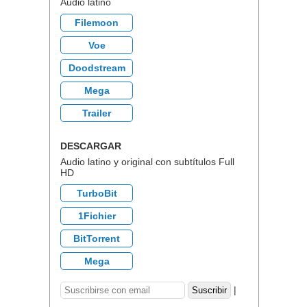
Audio latino
Filemoon
Voe
Doodstream
Mega
Trailer
DESCARGAR
Audio latino y original con subtítulos Full
HD
TurboBit
1Fichier
BitTorrent
Mega
|