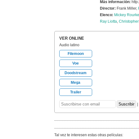
Más información:
http
Director:
Frank Miller,
Elenco:
Mickey Rourk
Ray Liotta
,
Christopher
VER ONLINE
Audio latino
Filemoon
Voe
Doodstream
Mega
Trailer
|
Tal vez te interesen estas otras películas: