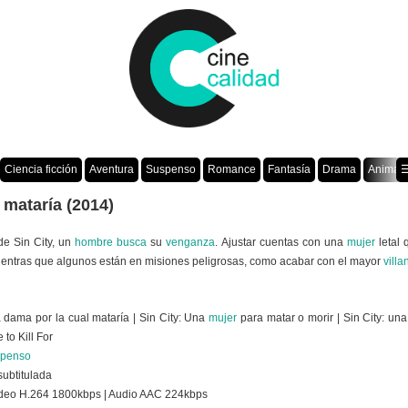
Ciencia ficción
Aventura
Suspenso
Romance
Fantasía
Drama
Animac
☰
 mataría (2014)
 de Sin City, un
hombre
busca
su
venganza
. Ajustar cuentas con una
mujer
letal 
ientras que algunos están en misiones peligrosas, como acabar con el mayor
villa
a dama por la cual mataría | Sin City: Una
mujer
para matar o morir | Sin City: un
 to Kill For
penso
subtitulada
ideo H.264 1800kbps | Audio AAC 224kbps