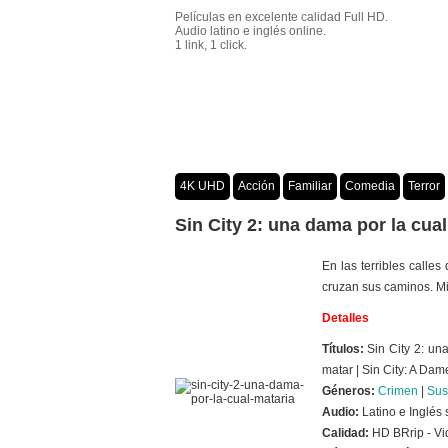
Películas en excelente calidad Full HD.
Audio latino e inglés online.
1 link, 1 click.
4K UHD
Acción
Familiar
Comedia
Terror
Crimen
Misterio
Películas por año
Sin City 2: una dama por la cual
En las terribles calles
cruzan sus caminos. M
Detalles
Títulos:
Sin City 2: un
matar | Sin City: A Dame
Géneros:
Crimen
|
Sus
Audio:
Latino e Inglés 
Calidad:
HD BRrip - V