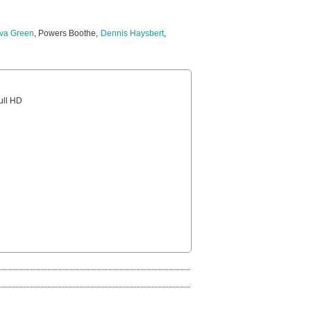
va Green
, Powers Boothe,
Dennis Haysbert
,
Full HD