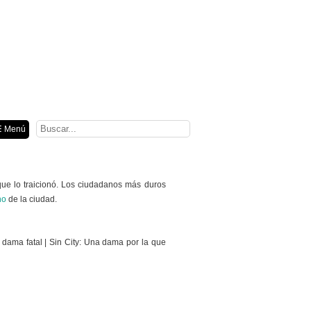
ión
 Menú
que lo traicionó. Los ciudadanos más duros
no
de la ciudad.
a dama fatal | Sin City: Una dama por la que