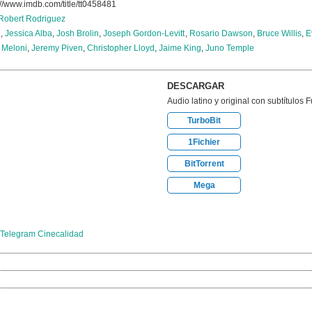
://www.imdb.com/title/tt0458481
Robert Rodriguez
e
,
Jessica Alba
,
Josh Brolin
,
Joseph Gordon-Levitt
,
Rosario Dawson
,
Bruce Willis
,
E
 Meloni
,
Jeremy Piven
,
Christopher Lloyd
,
Jaime King
,
Juno Temple
DESCARGAR
Audio latino y original con subtítulos 
TurboBit
1Fichier
BitTorrent
Mega
Telegram Cinecalidad