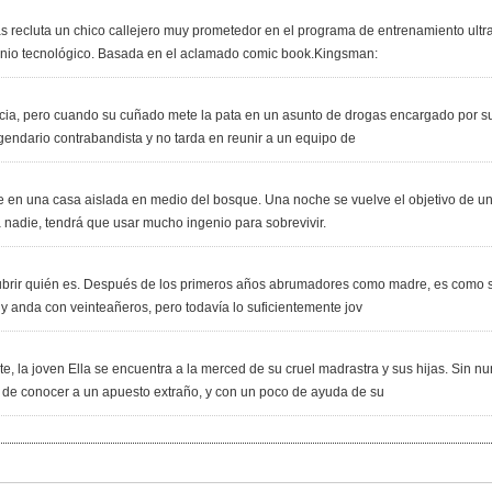
 recluta un chico callejero muy prometedor en el programa de entrenamiento ultra
nio tecnológico. Basada en el aclamado comic book.Kingsman:
cia, pero cuando su cuñado mete la pata en un asunto de drogas encargado por su 
gendario contrabandista y no tarda en reunir a un equipo de
e en una casa aislada en medio del bosque. Una noche se vuelve el objetivo de u
a nadie, tendrá que usar mucho ingenio para sobrevivir.
brir quién es. Después de los primeros años abrumadores como madre, es como si 
 y anda con veinteañeros, pero todavía lo suficientemente jov
 la joven Ella se encuentra a la merced de su cruel madrastra y sus hijas. Sin n
 de conocer a un apuesto extraño, y con un poco de ayuda de su