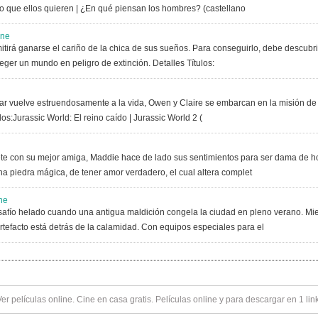
 que ellos quieren | ¿En qué piensan los hombres? (castellano
ine
itirá ganarse el cariño de la chica de sus sueños. Para conseguirlo, debe descubri
ger un mundo en peligro de extinción. Detalles Títulos:
lar vuelve estruendosamente a la vida, Owen y Claire se embarcan en la misión de r
s:Jurassic World: El reino caído | Jurassic World 2 (
 con su mejor amiga, Maddie hace de lado sus sentimientos para ser dama de hon
piedra mágica, de tener amor verdadero, el cual altera complet
ne
afío helado cuando una antigua maldición congela la ciudad en pleno verano. Mie
tefacto está detrás de la calamidad. Con equipos especiales para el
Ver
películas online
. Cine en casa gratis. Películas online y para descargar en 1 lin