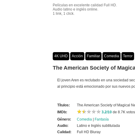
Películas en excelente calidad Full HD.
Audio latino e inglés online.
1 link, 1 click.
4K UHD
Acción
Familiar
Comedia
Terror
Crimen
Misterio
Películas por año
The American Society of Magica
El joven Aren es reclutado en una sociedad se
al principio está emocionado por sus nuevos po
Títulos:
The American Society of Magical N
★
★
★
★
★
★
★
★
★
★
IMDb:
3.2/10
de 8.7K votos
Género:
Comedia
|
Fantasía
Audio:
Latino e Inglés subtitulada
Calidad:
Full HD Bluray