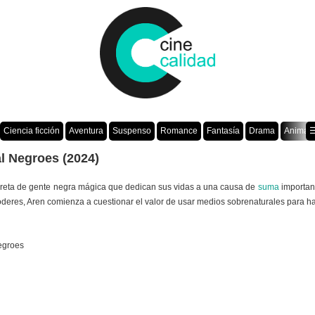
Ciencia ficción
Aventura
Suspenso
Romance
Fantasía
Drama
Animac
☰
l Negroes (2024)
creta de gente negra mágica que dedican sus vidas a una causa de
suma
importanc
deres, Aren comienza a cuestionar el valor de usar medios sobrenaturales para ha
egroes