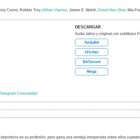
hony Coons, Robbie Troy,
Gillian Vigman
, James E. Welsh,
David Alan Grier
, Mia Fo
DESCARGAR
Audio latino y original con subtítulos 
TurboBit
1Fichier
BitTorrent
Mega
Telegram Cinecalidad
deportivos en su profesión, pero gana una ventaja inesperada sobre ellos cuando d