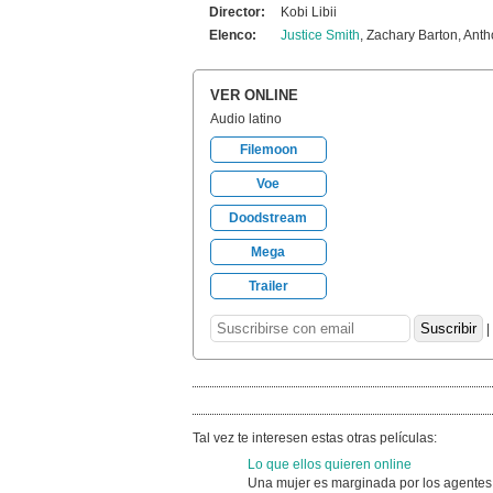
Director:
Kobi Libii
Elenco:
Justice Smith
, Zachary Barton, Ant
VER ONLINE
Audio latino
Filemoon
Voe
Doodstream
Mega
Trailer
|
Tal vez te interesen estas otras películas:
Lo que ellos quieren online
Una mujer es marginada por los agentes 