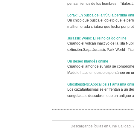
pensamientos de los hombres. Títulos:Lo
Lorax: En busca de la trúfula perdida onl
Un chico que busca el objeto que le perm
malhumorada criatura que lucha por prote
Jurassic World: El reino caído online
Cuando el volcán inactivo de la Isla Nub
extinción.Saga Jurassic Park-World Título
Un deseo irlandés online
Cuando el amor de su vida se compromete
Maddie hace un deseo espontáneo en una 
Ghostbusters: Apocalipsis Fantasma onli
Los cazafantasmas se enfrentan a un des
congeladas, descubren que un antiguo ar
Descargar películas en Cine Calidad. 