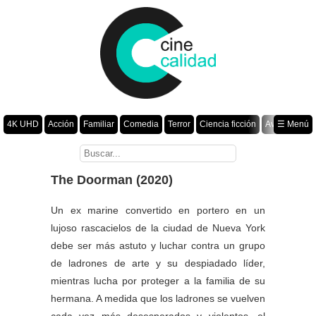
4K UHD
Acción
Familiar
Comedia
Terror
Ciencia ficción
Aventura
☰ Menú
Suspenso
Romance
Fantasía
Drama
Animación
Crimen
Misterio
Películas por año
The Doorman (2020)
Un ex marine convertido en portero en un
lujoso rascacielos de la ciudad de Nueva York
debe ser más astuto y luchar contra un grupo
de ladrones de arte y su despiadado líder,
mientras lucha por proteger a la familia de su
hermana. A medida que los ladrones se vuelven