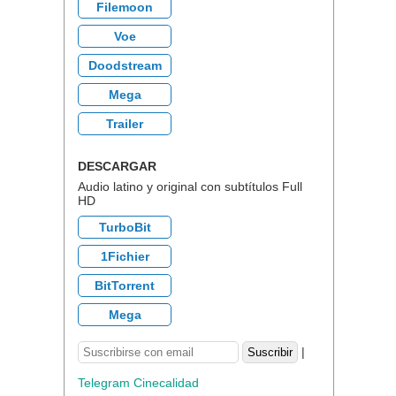
Filemoon
Voe
Doodstream
Mega
Trailer
DESCARGAR
Audio latino y original con subtítulos Full
HD
TurboBit
1Fichier
BitTorrent
Mega
|
Telegram Cinecalidad