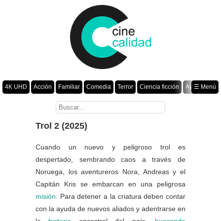
4K UHD
Acción
Familiar
Comedia
Terror
Ciencia ficción
Aventura
☰ Menú
Suspenso
Romance
Fantasía
Drama
Animación
Crimen
Misterio
Películas por año
Trol 2 (2025)
Cuando un nuevo y peligroso trol es
despertado, sembrando caos a través de
Noruega, los aventureros Nora, Andreas y el
Capitán Kris se embarcan en una peligrosa
misión
. Para detener a la criatura deben contar
con la ayuda de nuevos aliados y adentrarse en