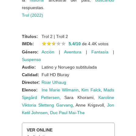
la
historia
ancestral del país,
buscando
respuestas.
Trol (2022)
Títulos:
Trol 2 | Troll 2
★
★
★
★
★
★
★
★
★
★
IMDb:
5.4/10
de 4.4K votos
Género:
Acción
|
Aventura
|
Fantasía
|
Suspenso
Audio:
Latino y Noruego subtitulada
Calidad:
Full HD Bluray
Director:
Roar Uthaug
Elenco:
Ine Marie Wilmann
,
Kim Falck
,
Mads
Sjøgård Pettersen
, Sara Khorami,
Karoline
Viktoria Sletteng Garvang
, Anne Krigsvoll,
Jon
Ketil Johnsen
,
Duc Paul Mai-The
VER ONLINE