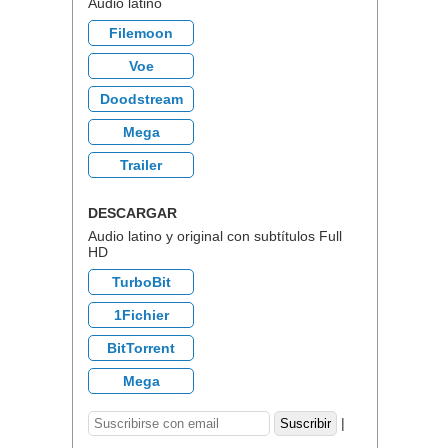
Audio latino
Filemoon
Voe
Doodstream
Mega
Trailer
DESCARGAR
Audio latino y original con subtítulos Full
HD
TurboBit
1Fichier
BitTorrent
Mega
|