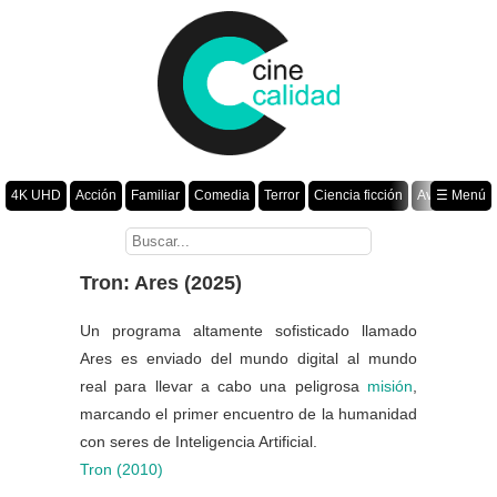
4K UHD
Acción
Familiar
Comedia
Terror
Ciencia ficción
Aventura
☰ Menú
Suspenso
Romance
Fantasía
Drama
Animación
Crimen
Misterio
Películas por año
Tron: Ares (2025)
Un programa altamente sofisticado llamado
Ares es enviado del mundo digital al mundo
real para llevar a cabo una peligrosa
misión
,
marcando el primer encuentro de la humanidad
con seres de Inteligencia Artificial.
Tron (2010)