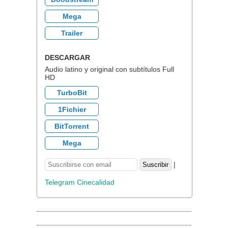
Mega
Trailer
DESCARGAR
Audio latino y original con subtítulos Full
HD
TurboBit
1Fichier
BitTorrent
Mega
|
Telegram Cinecalidad