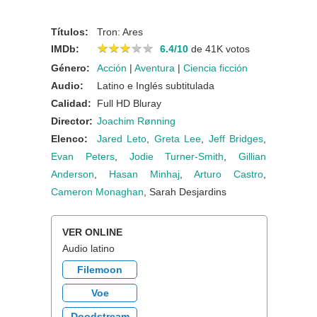
Títulos:
Tron: Ares
★
★
★
★
★
★
★
★
★
★
IMDb:
6.4/10
de 41K votos
Género:
Acción
|
Aventura
|
Ciencia ficción
Audio:
Latino e Inglés subtitulada
Calidad:
Full HD Bluray
Director:
Joachim Rønning
Elenco:
Jared Leto
,
Greta Lee
,
Jeff Bridges
,
Evan Peters
,
Jodie Turner-Smith
,
Gillian
Anderson
,
Hasan Minhaj
,
Arturo Castro
,
Cameron Monaghan
, Sarah Desjardins
VER ONLINE
Audio latino
Filemoon
Voe
Doodstream