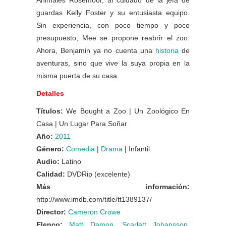
Animales Rosemoor, al cuidado de la jefa de
guardas Kelly Foster y su entusiasta equipo.
Sin experiencia, con poco tiempo y poco
presupuesto, Mee se propone reabrir el zoo.
Ahora, Benjamin ya no cuenta una
historia
de
aventuras, sino que vive la suya propia en la
misma puerta de su casa.
Detalles
Títulos:
We Bought a Zoo | Un Zoológico En
Casa | Un Lugar Para Soñar
Año:
2011
Género:
Comedia
|
Drama
| Infantil
Audio:
Latino
Calidad:
DVDRip (excelente)
Más información:
http://www.imdb.com/title/tt1389137/
Director:
Cameron Crowe
Elenco:
Matt Damon
,
Scarlett Johansson
,