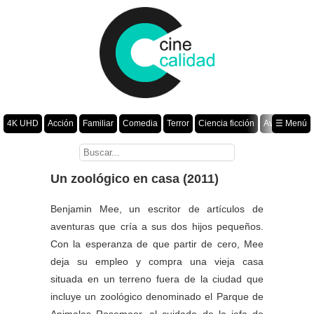
4K UHD
Acción
Familiar
Comedia
Terror
Ciencia ficción
Aventura
☰ Menú
Suspenso
Romance
Fantasía
Drama
Animación
Crimen
Misterio
Películas por año
Un zoológico en casa (2011)
Benjamin Mee, un escritor de artículos de
aventuras que cría a sus dos hijos pequeños.
Con la esperanza de que partir de cero, Mee
deja su empleo y compra una vieja casa
situada en un terreno fuera de la ciudad que
incluye un zoológico denominado el Parque de