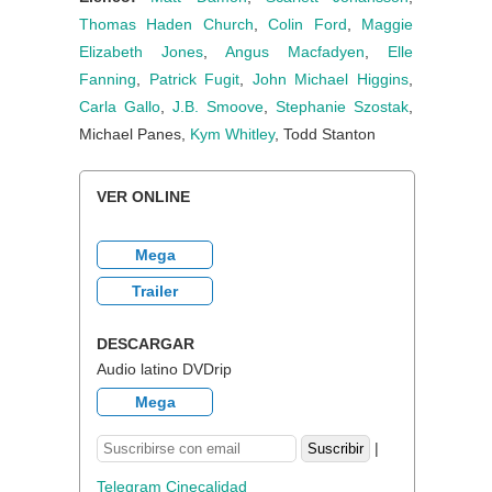
Thomas Haden Church
,
Colin Ford
,
Maggie
Elizabeth Jones
,
Angus Macfadyen
,
Elle
Fanning
,
Patrick Fugit
,
John Michael Higgins
,
Carla Gallo
,
J.B. Smoove
,
Stephanie Szostak
,
Michael Panes,
Kym Whitley
, Todd Stanton
VER ONLINE
Mega
Trailer
DESCARGAR
Audio latino DVDrip
Mega
|
Telegram Cinecalidad