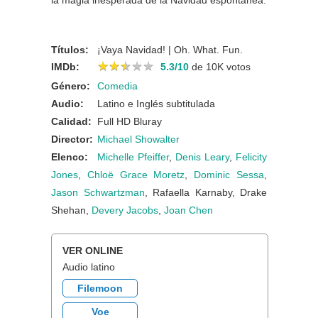
la magia inesperada de la Navidad espontánea.
Títulos:
¡Vaya Navidad! | Oh. What. Fun.
★
★
★
★
★
★
★
★
★
★
IMDb:
5.3/10
de 10K votos
Género:
Comedia
Audio:
Latino e Inglés subtitulada
Calidad:
Full HD Bluray
Director:
Michael Showalter
Elenco:
Michelle Pfeiffer
,
Denis Leary
,
Felicity
Jones
,
Chloë Grace Moretz
,
Dominic Sessa
,
Jason Schwartzman
, Rafaella Karnaby, Drake
Shehan,
Devery Jacobs
,
Joan Chen
VER ONLINE
Audio latino
Filemoon
Voe