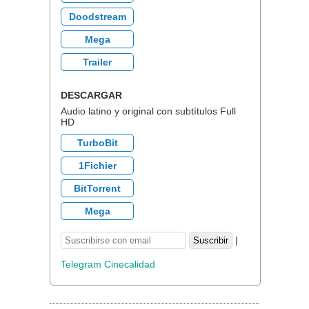
Doodstream
Mega
Trailer
DESCARGAR
Audio latino y original con subtítulos Full
HD
TurboBit
1Fichier
BitTorrent
Mega
|
Telegram Cinecalidad