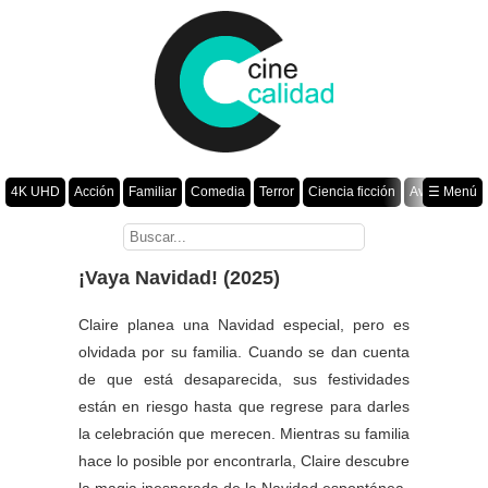
4K UHD
Acción
Familiar
Comedia
Terror
Ciencia ficción
Aventura
☰ Menú
Suspenso
Romance
Fantasía
Drama
Animación
Crimen
Misterio
Películas por año
¡Vaya Navidad! (2025)
Claire planea una Navidad especial, pero es
olvidada por su familia. Cuando se dan cuenta
de que está desaparecida, sus festividades
están en riesgo hasta que regrese para darles
la celebración que merecen. Mientras su familia
hace lo posible por encontrarla, Claire descubre