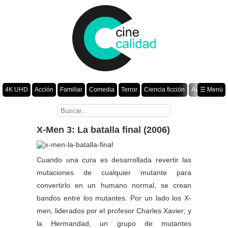
4K UHD
Acción
Familiar
Comedia
Terror
Ciencia ficción
Aventura
☰ Menú
Suspenso
Romance
Fantasía
Drama
Animación
Crimen
Misterio
Películas por año
X-Men 3: La batalla final (2006)
Cuando una cura es desarrollada revertir las
mutaciones de cualquier mutante para
convertirlo en un humano normal, se crean
bandos entre los mutantes. Por un lado los X-
men, liderados por el profesor Charles Xavier; y
la Hermandad, un grupo de mutantes