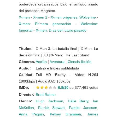
poderosos organizados bajo el antiguo aliado
del profesor, Magneto.
X-men
-
X-men 2
-
X-men orígenes: Wolverine
-
X-men: Primera generación
-
Wolverine:
Inmortal
-
X-men: Días del futuro pasado
Títulos:
X-Men 3: La batalla final | X-Men: La
decisión final | X3 | X-Men: The Last Stand
Géneros:
Acción
|
Aventura
|
Ciencia ficción
Audio:
Latino e Inglés subtitulada
Calidad:
Full HD Bluray - Video H.264
1900kbps | Audio AAC 160kbps
★
★
★
★
★
★
★
★
★
★
IMDb:
6.8/10
de 377,461 votos
Director:
Brett Ratner
Elenco:
Hugh Jackman
,
Halle Berry
,
Ian
McKellen
,
Patrick Stewart
,
Famke Janssen
,
Anna Paquin
,
Kelsey Grammer
,
James