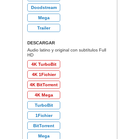
Doodstream
Mega
Trailer
DESCARGAR
Audio latino y original con subtítulos Full
HD
4K TurboBit
4K 1Fichier
4K BitTorrent
4K Mega
TurboBit
1Fichier
BitTorrent
Mega