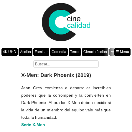
4K UHD
Acción
Familiar
Comedia
Terror
Ciencia ficción
Aventura
☰ Menú
Suspenso
Romance
Fantasía
Drama
Animación
Crimen
Misterio
Películas por año
X-Men: Dark Phoenix (2019)
Jean Grey comienza a desarrollar increíbles
poderes que la corrompen y la convierten en
Dark Phoenix. Ahora los X-Men deben decidir si
la vida de un miembro del equipo vale más que
toda la humanidad.
Serie X-Men