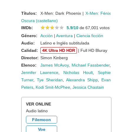
Títulos:
X-Men: Dark Phoenix |
X-Men: Fénix
Oscura (castellano)
★
★
★
★
★
★
★
★
★
★
IMDb:
5.9/10
de 67,001 votos
Género:
Acción
|
Aventura
|
Ciencia ficción
Audio:
Latino e Inglés subtitulada
Calidad:
4K Ultra HD HDR
| Full HD Bluray
Director:
Simon Kinberg
Elenco:
James McAvoy
,
Michael Fassbender
,
Jennifer Lawrence
,
Nicholas Hoult
,
Sophie
Turner
,
Tye Sheridan
,
Alexandra Shipp
,
Evan
Peters
,
Kodi Smit-McPhee
,
Jessica Chastain
VER ONLINE
Audio latino
Filemoon
Voe