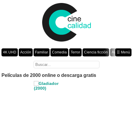
4K UHD
Acción
Familiar
Comedia
Terror
Ciencia ficción
Aventura
☰ Menú
Suspenso
Romance
Fantasía
Drama
Animación
Crimen
Misterio
Películas por año
Películas de 2000 online o descarga gratis